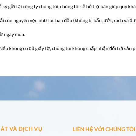
ể ký gửi tại công ty chúng tôi, chúng tôi sẽ hỗ trợ bán giúp quý kh
i còn nguyên vẹn như lúc ban đầu (không bị bẩn, ướt, rách và đư
từ ngày mua.
ếu không có đủ giấy tờ, chúng tôi không chấp nhận đổi trả sản 
ẤT VÀ DỊCH VỤ
LIÊN HỆ VỚI CHÚNG TÔI