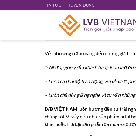
Bỏ
TIN TỨC
TUYỂN DỤNG
qua
nội
dung
Với
phương trâm
mang đến những giá trị t
“- Những góp ý của khách hàng luôn là điều 
– Luôn có thái độ trân trọng, vui vẻ và lễ ph
– Luôn chủ động lắng nghe và tư vấn những
LVB VIỆT NAM
luôn hướng đến sự trải nghi
chúng tôi. Vì vậy nếu như sản phẩm bị lỗi 
khác hoặc
Trả Lại
sản phẩm đã mua và được 