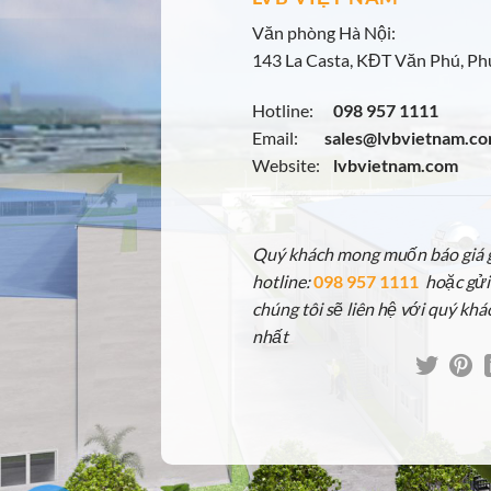
Văn phòng Hà Nội:
143 La Casta, KĐT Văn Phú, Phú
Hotline:
098 957 1111
Email:
sales@lvbvietnam.c
Website:
lvbvietnam.com
Quý khách mong muốn báo giá gấ
hotline:
098 957 1111
hoặc gửi
chúng tôi sẽ liên hệ với quý khá
nhất