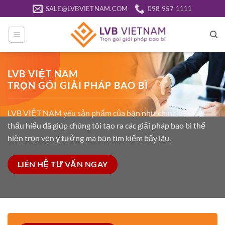
Bỏ
SALE@LVBVIETNAM.COM
098 957 1111
qua
nội
dung
LVB VIỆT NAM
TRỌN GÓI GIẢI PHÁP BAO BÌ
LVB VIỆT NAM yêu sản phẩm của bạn như chính bạn. Sự
thấu hiểu đã giúp chúng tôi tạo ra các giải pháp bao bì thể
hiện trọn vẹn ý tưởng mà bạn tìm kiếm bấy lâu.
LIÊN HỆ TƯ VẤN NGAY