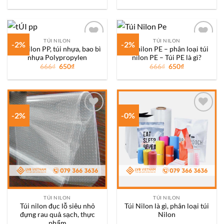
gốc
hiện
gốc
hiện
là:
tại
là:
tại
15.000₫.
là:
666₫.
là:
13.000₫.
650₫.
TÚI NILON
TÚI NILON
-2%
-2%
Túi nilon PP, túi nhựa, bao bì
Túi nilon PE – phân loại túi
Add to
Add to
nhựa Polypropylen
nilon PE – Túi PE là gì?
wishlist
wishlist
Giá
Giá
Giá
Giá
666
₫
650
₫
666
₫
650
₫
gốc
hiện
gốc
hiện
là:
tại
là:
tại
666₫.
là:
666₫.
là:
650₫.
650₫.
-2%
-0%
Add to
Add to
wishlist
wishlist
TÚI NILON
TÚI NILON
Túi nilon đục lỗ siêu nhỏ
Túi Nilon là gì, phân loại túi
đựng rau quả sạch, thực
Nilon
phẩm