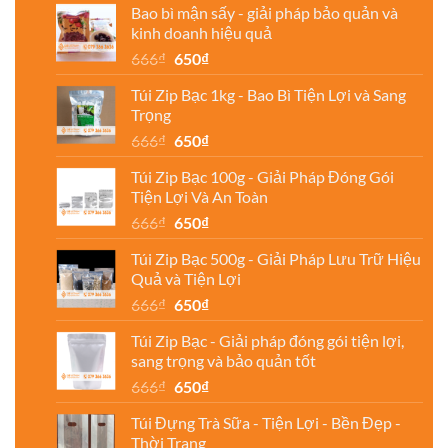
Bao bì mận sấy - giải pháp bảo quản và
kinh doanh hiệu quả
Giá
Giá
666
₫
650
₫
gốc
hiện
Túi Zip Bạc 1kg - Bao Bì Tiện Lợi và Sang
là:
tại
Trọng
666₫.
là:
Giá
Giá
666
₫
650
₫
650₫.
gốc
hiện
Túi Zip Bạc 100g - Giải Pháp Đóng Gói
là:
tại
Tiện Lợi Và An Toàn
666₫.
là:
Giá
Giá
666
₫
650
₫
650₫.
gốc
hiện
Túi Zip Bạc 500g - Giải Pháp Lưu Trữ Hiệu
là:
tại
Quả và Tiện Lợi
666₫.
là:
Giá
Giá
666
₫
650
₫
650₫.
gốc
hiện
Túi Zip Bạc - Giải pháp đóng gói tiện lợi,
là:
tại
sang trọng và bảo quản tốt
666₫.
là:
Giá
Giá
666
₫
650
₫
650₫.
gốc
hiện
Túi Đựng Trà Sữa - Tiện Lợi - Bền Đẹp -
là:
tại
Thời Trang