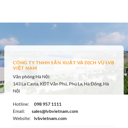
CÔNG TY TNHH SẢN XUẤT VÀ DỊCH VỤ LVB
VIỆT NAM
Văn phòng Hà Nội:
143 La Casta, KĐT Văn Phú, Phú La, Hà Đông, Hà
Nội
Hotline:
098 957 1111
Email:
sales@lvbvietnam.com
Website:
lvbvietnam.com