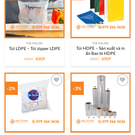
wishlist
wishlist
TÚI NILON
TÚI NILON
Túi HDPE – Sản xuất và in
Túi LDPE – Túi zipper LDPE
ấn Bao bì HDPE
Giá
Giá
Giá
Giá
666
₫
650
₫
666
₫
650
₫
gốc
hiện
gốc
hiện
là:
tại
là:
tại
666₫.
là:
666₫.
là:
650₫.
650₫.
-2%
-3%
Add to
Add to
wishlist
wishlist