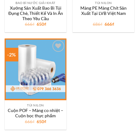
BAO BÌ NƯỚC GIẢI KHÁT
TÚI NILON
Xưởng Sản Xuất Bao Bì Túi
Màng PE Màng Chít Sản
Đựng Chè, Thiết Kế Và In Ấn
Xuất Tại LVB Việt Nam
Theo Yêu Cầu
Giá
Giá
Giá
Giá
666
₫
650
₫
686
₫
666
₫
gốc
hiện
gốc
hiện
là:
tại
là:
tại
666₫.
là:
686₫.
là:
650₫.
666₫.
-2%
Add to
wishlist
TÚI NILON
Cuộn POF – Màng co nhiệt –
Cuộn bọc thực phẩm
Giá
Giá
666
₫
650
₫
gốc
hiện
là:
tại
666₫.
là:
650₫.