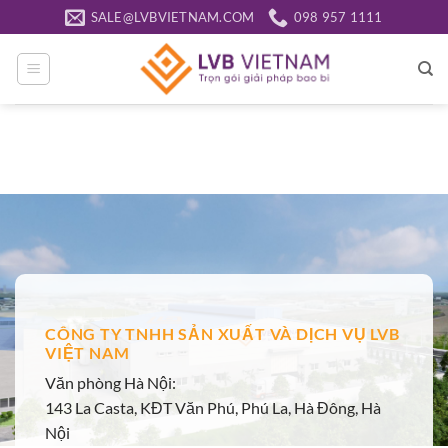
Bỏ
SALE@LVBVIETNAM.COM
098 957 1111
qua
nội
dung
CÔNG TY TNHH SẢN XUẤT VÀ DỊCH VỤ LVB
VIỆT NAM
Văn phòng Hà Nội:
143 La Casta, KĐT Văn Phú, Phú La, Hà Đông, Hà
Nội