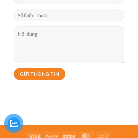
Visa
PayPal
Stripe
MasterCard
Cash