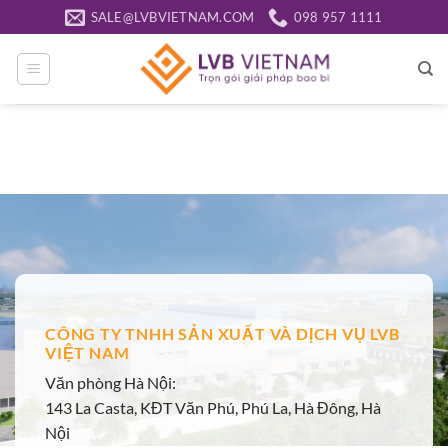
Bỏ
SALE@LVBVIETNAM.COM
098 957 1111
qua
nội
dung
CÔNG TY TNHH SẢN XUẤT VÀ DỊCH VỤ LVB
VIỆT NAM
Văn phòng Hà Nội:
143 La Casta, KĐT Văn Phú, Phú La, Hà Đông, Hà
Nội