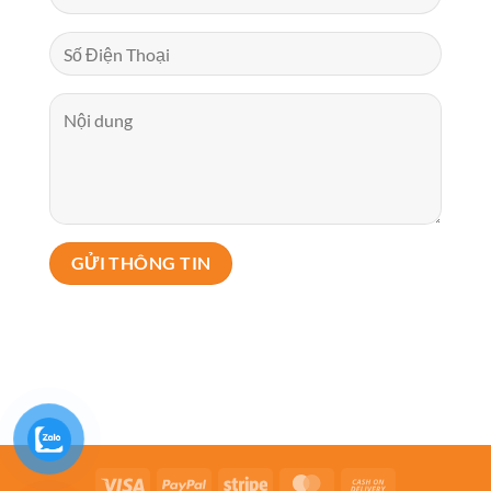
Visa
PayPal
Stripe
MasterCard
Cash