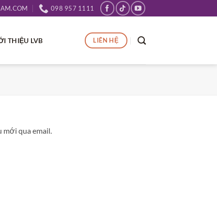
NAM.COM
098 957 1111
ỚI THIỆU LVB
LIÊN HỆ
 mới qua email.