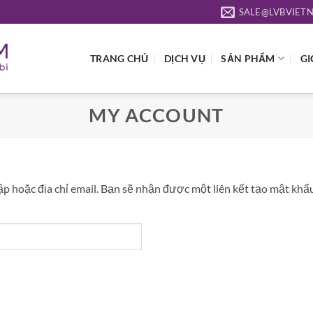
SALE@LVBVIET
TRANG CHỦ
DỊCH VỤ
SẢN PHẨM
GI
MY ACCOUNT
 hoặc địa chỉ email. Bạn sẽ nhận được một liên kết tạo mật khẩu