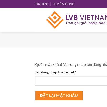
Bỏ
TIN TỨC
TUYỂN DỤNG
qua
nội
dung
Quên mật khẩu? Vui lòng nhập tên đăng nhập
Bắt
Tên đăng nhập hoặc email
*
buộc
ĐẶT LẠI MẬT KHẨU