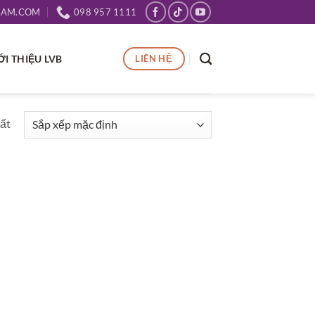
NAM.COM
098 957 1111
ỚI THIỆU LVB
LIÊN HỆ
hất