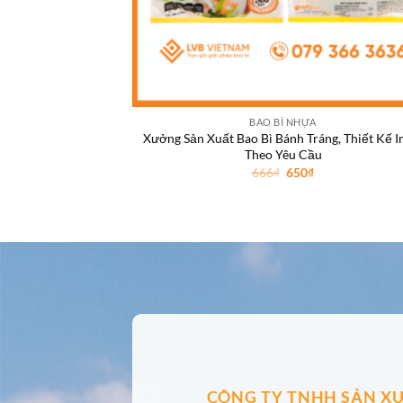
BAO BÌ NHỰA
Xưởng Sản Xuất Bao Bì Bánh Tráng, Thiết Kế I
Theo Yêu Cầu
Giá
Giá
666
₫
650
₫
gốc
hiện
là:
tại
666₫.
là:
650₫.
CÔNG TY TNHH SẢN XU