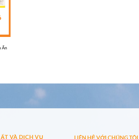
n Ấn
ẤT VÀ DỊCH VỤ
LIÊN HỆ VỚI CHÚNG TÔI