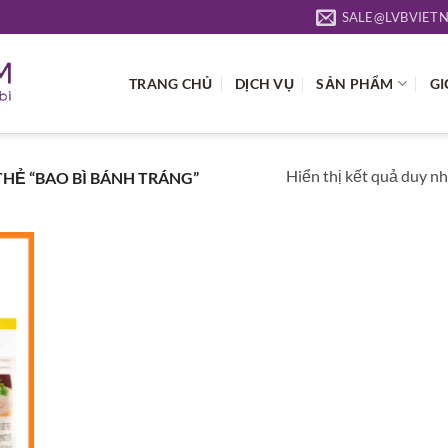
SALE@LVBVIET
TRANG CHỦ
DỊCH VỤ
SẢN PHẨM
GI
Hiển thị kết quả duy n
Ẻ “BAO BÌ BÁNH TRÁNG”
 to
list