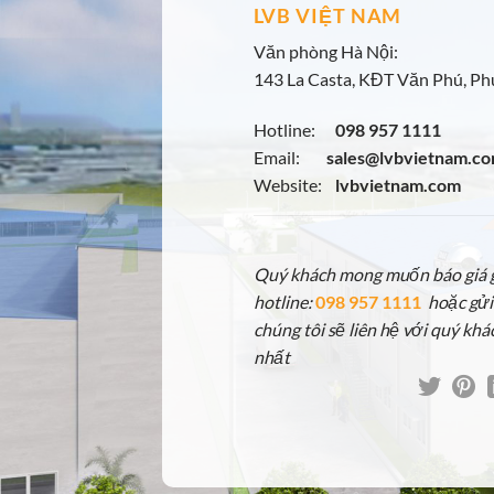
LVB VIỆT NAM
Văn phòng Hà Nội:
143 La Casta, KĐT Văn Phú, Phú
Hotline:
098 957 1111
Email:
sales@lvbvietnam.c
Website:
lvbvietnam.com
Quý khách mong muốn báo giá gấ
hotline:
098 957 1111
hoặc gửi
chúng tôi sẽ liên hệ với quý khá
nhất