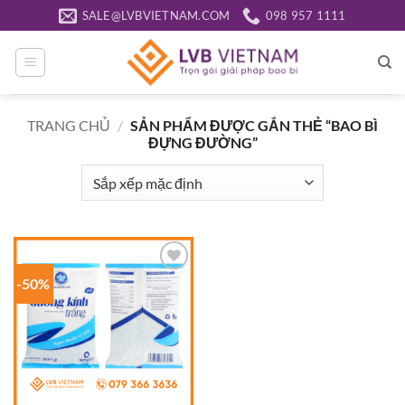
Bỏ
SALE@LVBVIETNAM.COM
098 957 1111
qua
nội
dung
TRANG CHỦ
/
SẢN PHẨM ĐƯỢC GẮN THẺ “BAO BÌ
ĐỰNG ĐƯỜNG”
-50%
Add to
wishlist