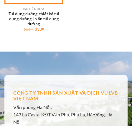
BAO BÌ NHỰA
Túi đựng đường, thiết kế túi
đựng đường, in ấn túi đựng
đường
Giá
Giá
666
₫
333
₫
gốc
hiện
là:
tại
666₫.
là:
333₫.
CÔNG TY TNHH SẢN XUẤT VÀ DỊCH VỤ LVB
VIỆT NAM
Văn phòng Hà Nội:
143 La Casta, KĐT Văn Phú, Phú La, Hà Đông, Hà
Nội