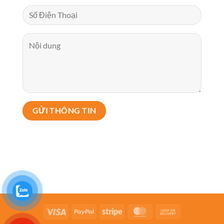
Visa
PayPal
Stripe
MasterCard
Cash
On