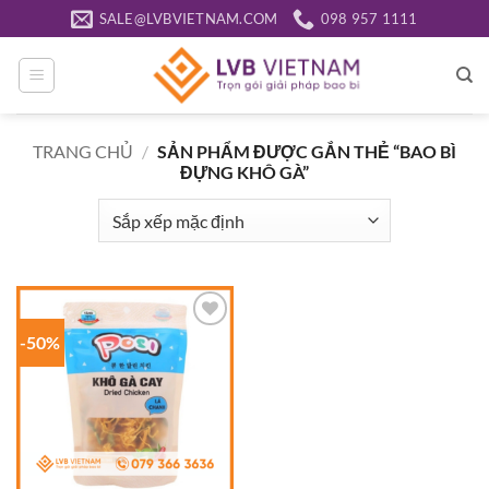
Bỏ
SALE@LVBVIETNAM.COM
098 957 1111
qua
nội
dung
TRANG CHỦ
/
SẢN PHẨM ĐƯỢC GẮN THẺ “BAO BÌ
ĐỰNG KHÔ GÀ”
-50%
Add to
wishlist