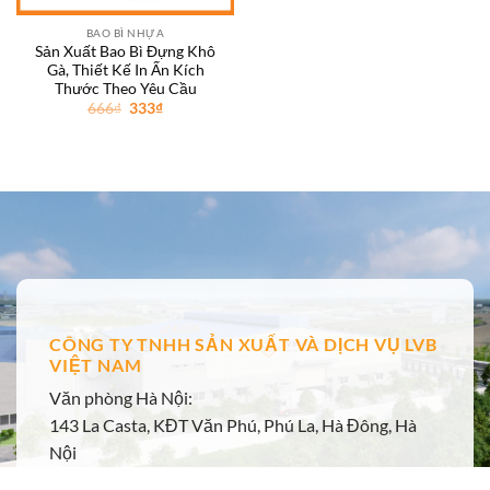
BAO BÌ NHỰA
Sản Xuất Bao Bì Đựng Khô
Gà, Thiết Kế In Ấn Kích
Thước Theo Yêu Cầu
Giá
Giá
666
₫
333
₫
gốc
hiện
là:
tại
666₫.
là:
333₫.
CÔNG TY TNHH SẢN XUẤT VÀ DỊCH VỤ LVB
VIỆT NAM
Văn phòng Hà Nội:
143 La Casta, KĐT Văn Phú, Phú La, Hà Đông, Hà
Nội