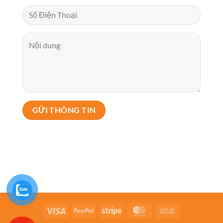
Visa
PayPal
Stripe
MasterCard
Cash
On