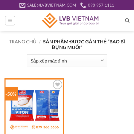
Bỏ
SALE@LVBVIETNAM.COM
098 957 1111
qua
nội
dung
TRANG CHỦ
/
SẢN PHẨM ĐƯỢC GẮN THẺ “BAO BÌ
ĐỰNG MUỐI”
-50%
Add to
wishlist