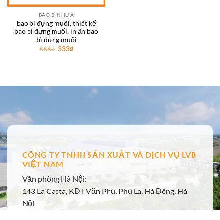
BAO BÌ NHỰA
bao bì đựng muối, thiết kế
bao bì đựng muối, in ấn bao
bì đựng muối
Giá
Giá
666
₫
333
₫
gốc
hiện
là:
tại
666₫.
là:
333₫.
CÔNG TY TNHH SẢN XUẤT VÀ DỊCH VỤ LVB
VIỆT NAM
Văn phòng Hà Nội:
143 La Casta, KĐT Văn Phú, Phú La, Hà Đông, Hà
Nội