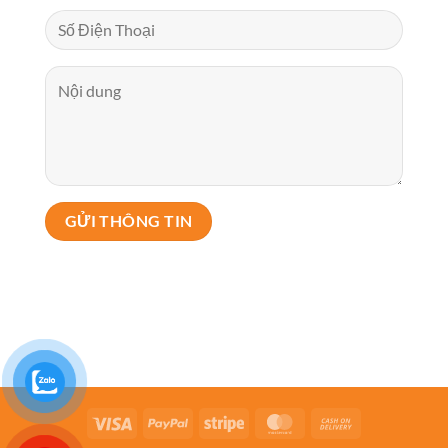
Visa
PayPal
Stripe
MasterCard
Cash
On