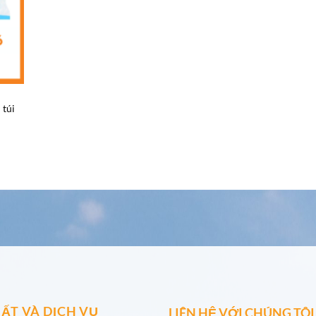
 túi
ẤT VÀ DỊCH VỤ
LIÊN HỆ VỚI CHÚNG TÔI