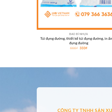
BAO BÌ NHỰA
Túi đựng đường, thiết kế túi đựng đường, in ấn
đựng đường
Giá
Giá
666
₫
333
₫
gốc
hiện
là:
tại
666₫.
là:
333₫.
CÔNG TY TNHH SẢN XU