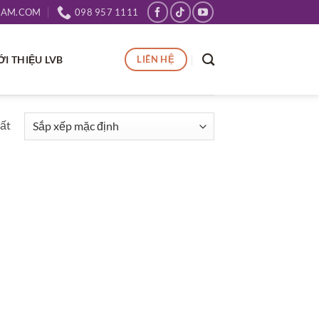
NAM.COM
098 957 1111
ỚI THIỆU LVB
LIÊN HỆ
hất