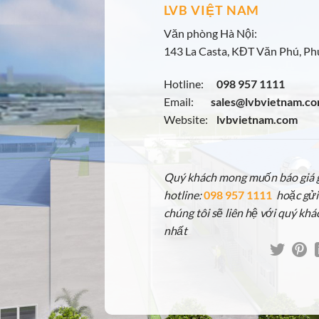
LVB VIỆT NAM
Văn phòng Hà Nội:
143 La Casta, KĐT Văn Phú, Phú
Hotline:
098 957 1111
Email:
sales@lvbvietnam.c
Website:
lvbvietnam.com
Quý khách mong muốn báo giá gấ
hotline:
098 957 1111
hoặc gửi
chúng tôi sẽ liên hệ với quý khá
nhất