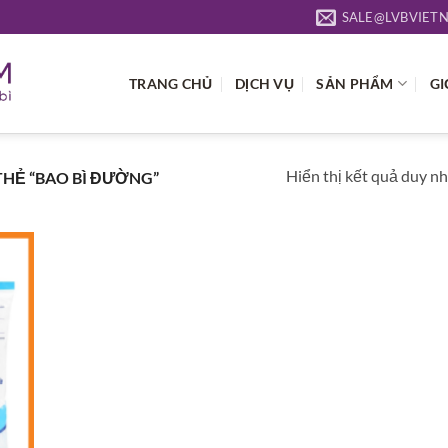
SALE@LVBVIET
TRANG CHỦ
DỊCH VỤ
SẢN PHẨM
GI
Hiển thị kết quả duy n
HẺ “BAO BÌ ĐƯỜNG”
 to
list