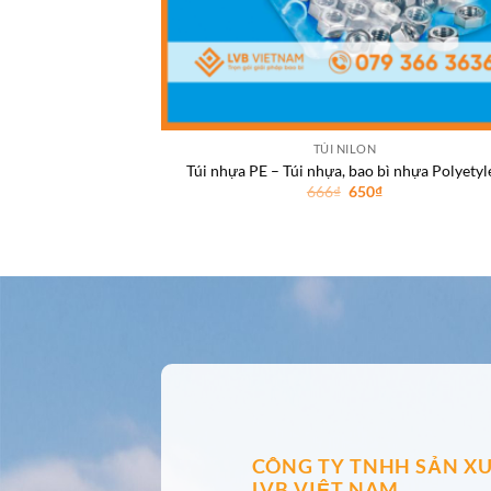
TÚI NILON
Túi nhựa PE – Túi nhựa, bao bì nhựa Polyetyl
Giá
Giá
666
₫
650
₫
gốc
hiện
là:
tại
666₫.
là:
650₫.
CÔNG TY TNHH SẢN XU
LVB VIỆT NAM