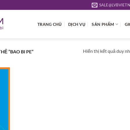
SALE@LVBVIET
TRANG CHỦ
DỊCH VỤ
SẢN PHẨM
GI
Hiển thị kết quả duy n
Ẻ “BAO BI PE”
 to
list