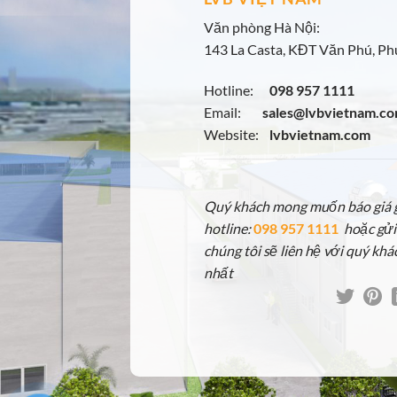
Văn phòng Hà Nội:
143 La Casta, KĐT Văn Phú, Phú
Hotline:
098 957 1111
Email:
sales@lvbvietnam.c
Website:
lvbvietnam.com
Quý khách mong muốn báo giá gấ
hotline:
098 957 1111
hoặc gửi
chúng tôi sẽ liên hệ với quý khá
nhất