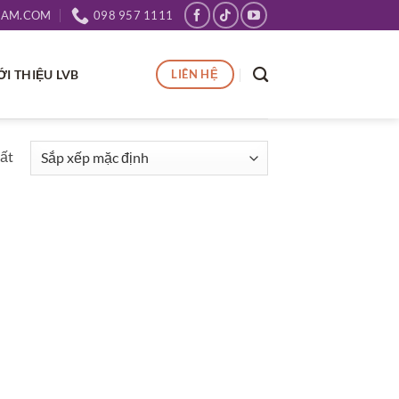
NAM.COM
098 957 1111
ỚI THIỆU LVB
LIÊN HỆ
hất