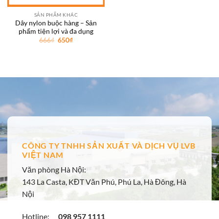
SẢN PHẨM KHÁC
Dây nylon buộc hàng – Sản
phẩm tiện lợi và đa dụng
Giá
Giá
666
₫
650
₫
gốc
hiện
là:
tại
666₫.
là:
650₫.
CÔNG TY TNHH SẢN XUẤT VÀ DỊCH VỤ LVB
VIỆT NAM
Văn phòng Hà Nội:
143 La Casta, KĐT Văn Phú, Phú La, Hà Đông, Hà
Nội
Hotline:
098 957 1111