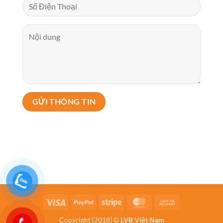
Visa
PayPal
Stripe
MasterCard
Cash
On
Copyright [2018] ©
LVB Việt Nam