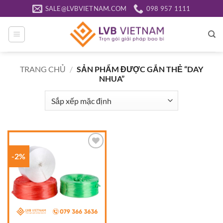
Bỏ
SALE@LVBVIETNAM.COM
098 957 1111
qua
nội
dung
TRANG CHỦ
/
SẢN PHẨM ĐƯỢC GẮN THẺ “DAY
NHUA”
-2%
Add to
wishlist