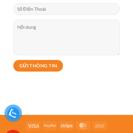
Visa
PayPal
Stripe
MasterCard
Cash
On