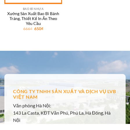
BAO BÌ NHỰA
Xưởng Sản Xuất Bao Bì Bánh
Tráng, Thiết Kế In Ấn Theo
Yêu Cầu
Giá
Giá
666
₫
650
₫
gốc
hiện
là:
tại
666₫.
là:
650₫.
CÔNG TY TNHH SẢN XUẤT VÀ DỊCH VỤ LVB
VIỆT NAM
Văn phòng Hà Nội:
143 La Casta, KĐT Văn Phú, Phú La, Hà Đông, Hà
Nội