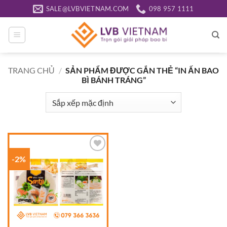
Bỏ
SALE@LVBVIETNAM.COM
098 957 1111
qua
nội
dung
TRANG CHỦ
/
SẢN PHẨM ĐƯỢC GẮN THẺ “IN ẤN BAO
BÌ BÁNH TRÁNG”
-2%
Add to
wishlist