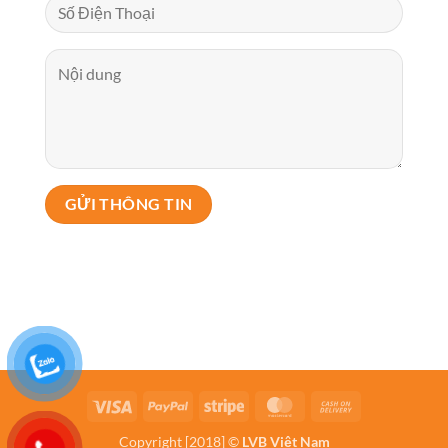
Visa
PayPal
Stripe
MasterCard
Cash
On
Copyright [2018] ©
LVB Việt Nam