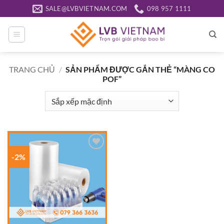
Bỏ
SALE@LVBVIETNAM.COM
098 957 1111
qua
nội
dung
TRANG CHỦ
/
SẢN PHẨM ĐƯỢC GẮN THẺ “MÀNG CO
POF”
-2%
Add to
wishlist