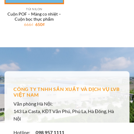
TÚI NILON
Cuộn POF – Màng co nhiệt –
Cuộn bọc thực phẩm
Giá
Giá
666
₫
650
₫
gốc
hiện
là:
tại
666₫.
là:
650₫.
CÔNG TY TNHH SẢN XUẤT VÀ DỊCH VỤ LVB
VIỆT NAM
Văn phòng Hà Nội:
143 La Casta, KĐT Văn Phú, Phú La, Hà Đông, Hà
Nội
Hotline:
098 957 1111