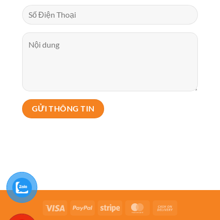
Visa
PayPal
Stripe
MasterCard
Cash
On