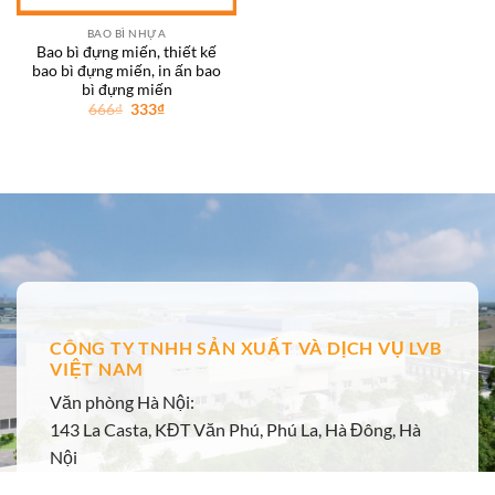
BAO BÌ NHỰA
Bao bì đựng miến, thiết kế
bao bì đựng miến, in ấn bao
bì đựng miến
Giá
Giá
666
₫
333
₫
gốc
hiện
là:
tại
666₫.
là:
333₫.
CÔNG TY TNHH SẢN XUẤT VÀ DỊCH VỤ LVB
VIỆT NAM
Văn phòng Hà Nội:
143 La Casta, KĐT Văn Phú, Phú La, Hà Đông, Hà
Nội