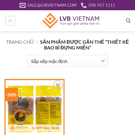
Bỏ
SALE@LVBVIETNAM.COM
098 957 1111
qua
nội
dung
TRANG CHỦ
/
SẢN PHẨM ĐƯỢC GẮN THẺ “THIẾT KẾ
BAO BÌ ĐỰNG MIẾN”
-50%
Add to
wishlist