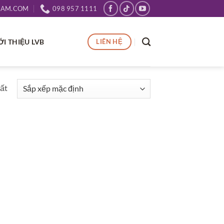
NAM.COM
098 957 1111
ỚI THIỆU LVB
LIÊN HỆ
hất