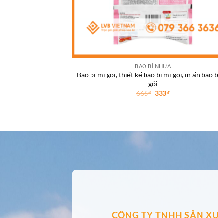
BAO BÌ NHỰA
Bao bì mì gói, thiết kế bao bì mì gói, in ấn bao b
gói
Giá
Giá
666
₫
333
₫
gốc
hiện
là:
tại
666₫.
là:
333₫.
CÔNG TY TNHH SẢN XU