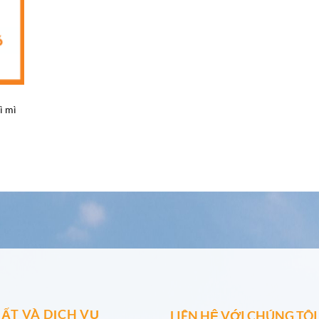
ì mì
ẤT VÀ DỊCH VỤ
LIÊN HỆ VỚI CHÚNG TÔI