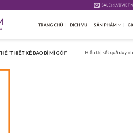
SALE@LVBVIET
TRANG CHỦ
DỊCH VỤ
SẢN PHẨM
GI
Hiển thị kết quả duy n
 “THIẾT KẾ BAO BÌ MÌ GÓI”
 to
list