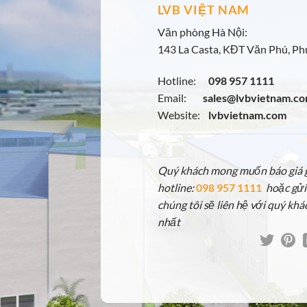
LVB VIỆT NAM
Văn phòng Hà Nội:
143 La Casta, KĐT Văn Phú, Phú
Hotline:
098 957 1111
Email:
sales@lvbvietnam.c
Website:
lvbvietnam.com
Quý khách mong muốn báo giá gấ
hotline:
098 957 1111
hoặc gửi
chúng tôi sẽ liên hệ với quý khá
nhất