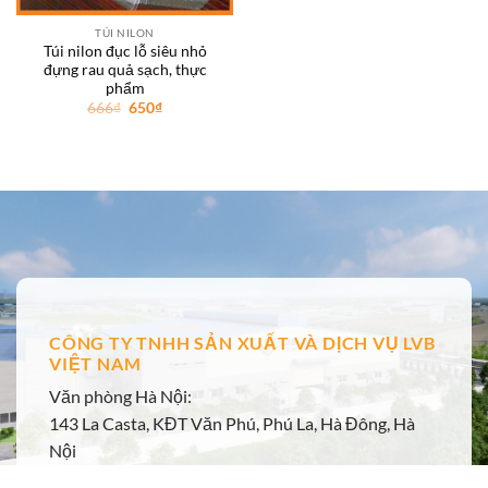
TÚI NILON
Túi nilon đục lỗ siêu nhỏ
đựng rau quả sạch, thực
phẩm
Giá
Giá
666
₫
650
₫
gốc
hiện
là:
tại
666₫.
là:
650₫.
CÔNG TY TNHH SẢN XUẤT VÀ DỊCH VỤ LVB
VIỆT NAM
Văn phòng Hà Nội:
143 La Casta, KĐT Văn Phú, Phú La, Hà Đông, Hà
Nội