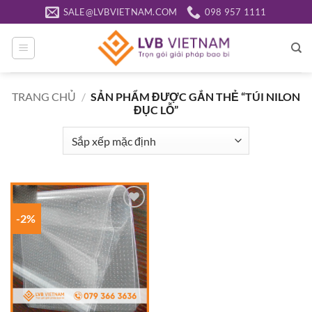
Bỏ
SALE@LVBVIETNAM.COM
098 957 1111
qua
nội
dung
TRANG CHỦ
/
SẢN PHẨM ĐƯỢC GẮN THẺ “TÚI NILON
ĐỤC LỖ”
-2%
Add to
wishlist