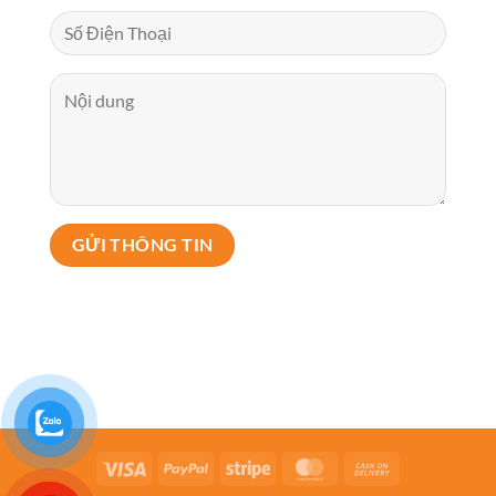
Visa
PayPal
Stripe
MasterCard
Cash
On