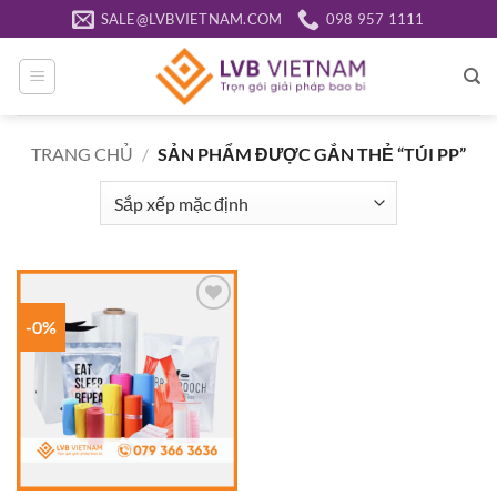
Bỏ
SALE@LVBVIETNAM.COM
098 957 1111
qua
nội
dung
TRANG CHỦ
/
SẢN PHẨM ĐƯỢC GẮN THẺ “TÚI PP”
-0%
Add to
wishlist