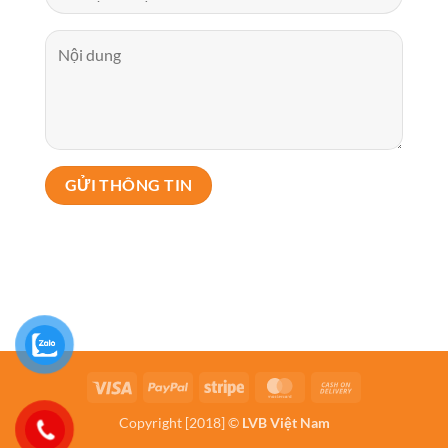
Visa
PayPal
Stripe
MasterCard
Cash
On
Copyright [2018] ©
LVB Việt Nam
Delivery