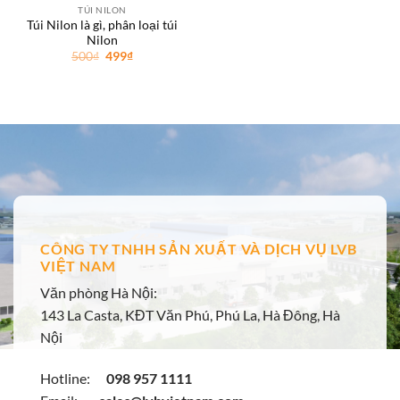
TÚI NILON
Túi Nilon là gì, phân loại túi
Nilon
Giá
Giá
500
₫
499
₫
gốc
hiện
là:
tại
500₫.
là:
499₫.
CÔNG TY TNHH SẢN XUẤT VÀ DỊCH VỤ LVB
VIỆT NAM
Văn phòng Hà Nội:
143 La Casta, KĐT Văn Phú, Phú La, Hà Đông, Hà
Nội
Hotline:
098 957 1111