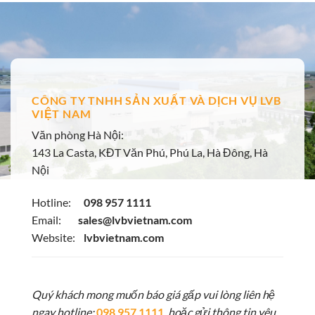
CÔNG TY TNHH SẢN XUẤT VÀ DỊCH VỤ LVB
VIỆT NAM
Văn phòng Hà Nội:
143 La Casta, KĐT Văn Phú, Phú La, Hà Đông, Hà
Nội
Hotline:
098 957 1111
Email:
sales@lvbvietnam.com
Website:
lvbvietnam.com
Quý khách mong muốn báo giá gấp vui lòng liên hệ
ngay hotline:
098 957 1111
hoặc gửi thông tin yêu