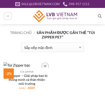
Bỏ
SALE@LVBVIETNAM.COM
098 957 1111
qua
nội
dung
TRANG CHỦ
/
SẢN PHẨM ĐƯỢC GẮN THẺ “TÚI
ZIPPER PET”
TÚI ZIPPER
-2%
Add to
Túi zipper – Giải pháp bao bì
wishlist
thông minh và thân thiện
môi trường
Giá
Giá
666
₫
650
₫
gốc
hiện
là:
tại
666₫.
là:
650₫.