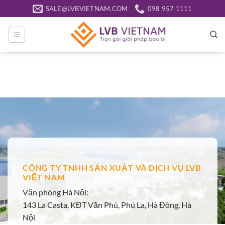
Bỏ
SALE@LVBVIETNAM.COM
098 957 1111
qua
nội
dung
CÔNG TY TNHH SẢN XUẤT VÀ DỊCH VỤ LVB
VIỆT NAM
Văn phòng Hà Nội:
143 La Casta, KĐT Văn Phú, Phú La, Hà Đông, Hà
Nội