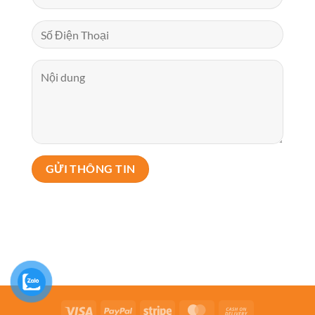
Visa
PayPal
Stripe
MasterCard
Cash