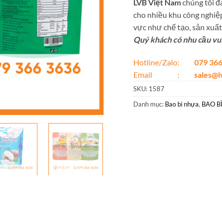
LVB Việt Nam
chúng tôi đá
cho nhiều khu công nghiệp
vực như chế tạo, sản xuất,
Quý khách có nhu cầu vui 
Hotline/Zalo:
079 366
Email :
sales@
SKU:
1587
Danh mục:
Bao bì nhựa
,
BAO BÌ