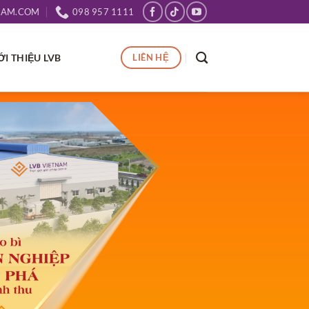
NAM.COM
098 957 1111
ỚI THIỆU LVB
LIÊN HỆ