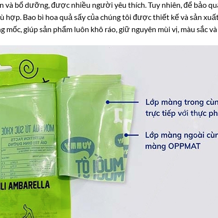
n và bổ dưỡng, được nhiều người yêu thích. Tuy nhiên, để bảo q
ù hợp. Bao bì hoa quả sấy của chúng tôi được thiết kế và sản xuấ
ng mốc, giúp sản phẩm luôn khô ráo, giữ nguyên mùi vị, màu sắc v