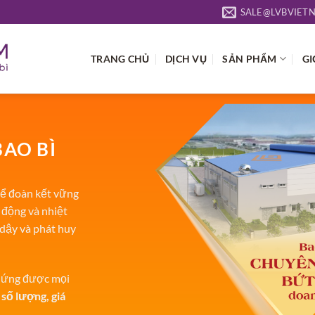
SALE@LVBVIET
TRANG CHỦ
DỊCH VỤ
SẢN PHẨM
GI
BAO BÌ
ể đoàn kết vững
 động và nhiệt
 dậy và phát huy
p ứng được mọi
 số lượng, giá