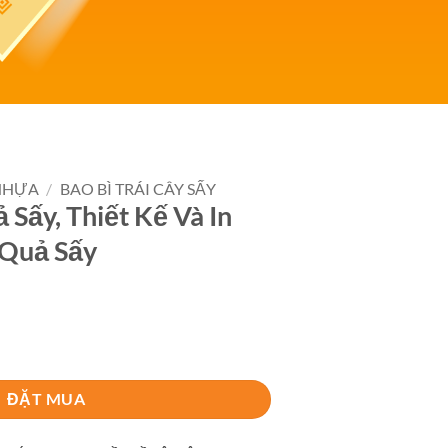
 NHỰA
/
BAO BÌ TRÁI CÂY SẤY
 Sấy, Thiết Kế Và In
 Quả Sấy
ế Và In Ấn Bao Bì Hoa Quả Sấy số lượng
ĐẶT MUA