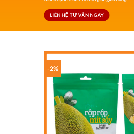
LIÊN HỆ TƯ VẤN NGAY
-2%