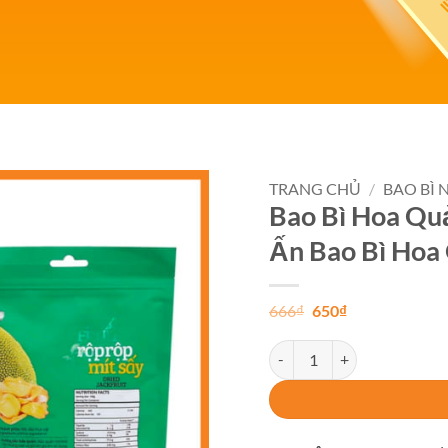
TRANG CHỦ
/
BAO BÌ
Bao Bì Hoa Quả
Add to
Ấn Bao Bì Hoa
wishlist
Giá
Giá
666
₫
650
₫
gốc
hiện
là:
tại
Bao Bì Hoa Quả Sấy, Thiết K
666₫.
là:
650₫.