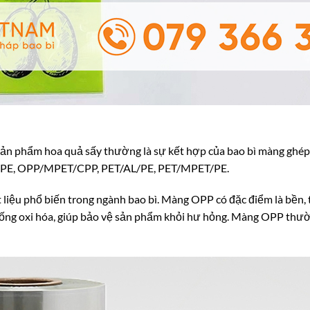
 sản phẩm hoa quả sấy thường là sự kết hợp của bao bì màng ghé
/PE, OPP/MPET/CPP, PET/AL/PE, PET/MPET/PE.
liệu phổ biến trong ngành bao bì. Màng OPP có đặc điểm là bền, 
ống oxi hóa, giúp bảo vệ sản phẩm khỏi hư hỏng. Màng OPP thườ