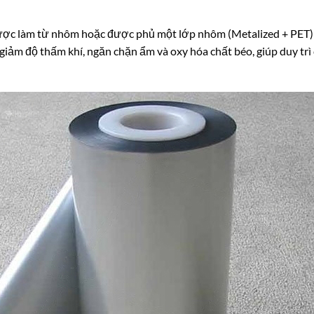
ợc làm từ nhôm hoặc được phủ một lớp nhôm (Metalized + PET) 
giảm độ thấm khí, ngăn chặn ẩm và oxy hóa chất béo, giúp duy trì