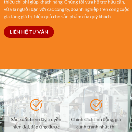
thiểu chi phí giúp khách hàng. Chúng tôi vừa hỗ trợ hậu cần,
vừa là người bạn với các công ty, doanh nghiệp trên công cuộc
gia tăng giá trị, hiệu quả cho sản phẩm của quý khách.
LIÊN HỆ TƯ VẤN
Sản xuất trên dây truyền
Chính sách linh động, giá
hiện đại, đáp ứng được
cạnh tranh nhất thị