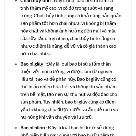
Chai thủy tinh
: Đây là loại bao bì sữa tắm có
tính thẩm mỹ cao, vì có độ trong suốt và sang
trọng. Chai thủy tinh cũng có khả năng bảo quản
sản phẩm tốt hơn chai nhựa, vì không bị thấm
hóa chất và không ảnh hưởng đến mùi và màu
của sữa tắm. Tuy nhiên, chai thủy tinh cũng có
nhược điểm là nặng, dễ vỡ và có giá thành cao
hơn chai nhựa.
Bao bì giấy
: Đây là loại bao bì sữa tắm thân
thiện với môi trường, vì được làm từ nguyên
liệu tái tạo và dễ phân hủy. Bao bì giấy cũng có
thể in ấn nhiều họa tiết và thông tin sản phẩm
trên bề mặt, tạo nên sự thu hút và độc đáo cho
sản phẩm. Tuy nhiên, bao bì giấy cũng có điểm
yếu là không chịu được nước và ẩm, dễ rách và
hư hỏng khi vận chuyển và lưu trữ.
Bao bì nilon
: Đây là loại bao bì được sử dụng
phổ biến hiện nay, cùng với bao bì sữa tắm thì