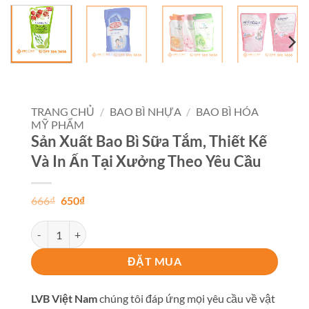
TRANG CHỦ
/
BAO BÌ NHỰA
/
BAO BÌ HÓA
MỸ PHẨM
Sản Xuất Bao Bì Sữa Tắm, Thiết Kế
Và In Ấn Tại Xưởng Theo Yêu Cầu
Giá
Giá
666
₫
650
₫
gốc
hiện
là:
tại
Sản Xuất Bao Bì Sữa Tắm, Thiết Kế Và In Ấn Tại Xưởng Theo Yê
666₫.
là:
650₫.
ĐẶT MUA
LVB Việt Nam
chúng tôi đáp ứng mọi yêu cầu về vật