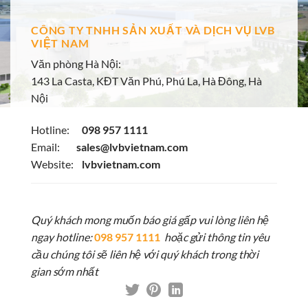
CÔNG TY TNHH SẢN XUẤT VÀ DỊCH VỤ LVB
VIỆT NAM
Văn phòng Hà Nội:
143 La Casta, KĐT Văn Phú, Phú La, Hà Đông, Hà
Nội
Hotline:
098 957 1111
Email:
sales@lvbvietnam.com
Website:
lvbvietnam.com
Quý khách mong muốn báo giá gấp vui lòng liên hệ
ngay hotline:
098 957 1111
hoặc gửi thông tin yêu
cầu chúng tôi sẽ liên hệ với quý khách trong thời
gian sớm nhất