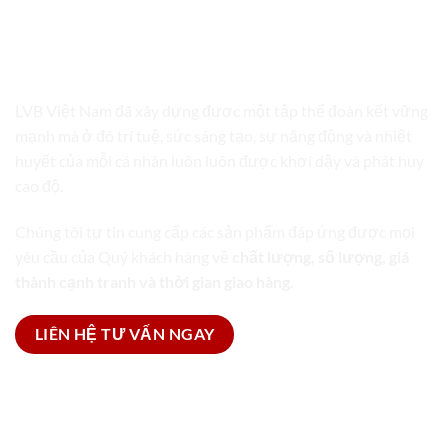
LVB VIỆT NAM
TRỌN GÓI GIẢI PHÁP BAO BÌ
LVB Việt Nam đã xây dựng được một tập thể đoàn kết vững
mạnh mà ở đó trí tuệ, sức sáng tạo, sự năng động và nhiệt
huyết của mỗi cá nhân luôn luôn được khơi dậy và phát huy
cao độ.
Chúng tôi tự tin cung cấp các sản phẩm đáp ứng được mọi
yêu cầu của Quý khách hàng về
chất lượng, số lượng, giá
thành cạnh tranh và thời gian giao hàng.
LIÊN HỆ TƯ VẤN NGAY