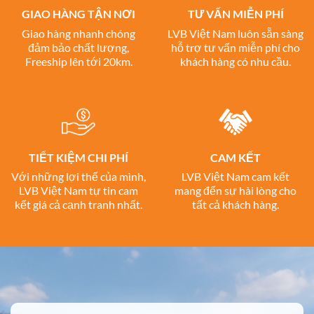
GIAO HÀNG TẬN NƠI
TƯ VẤN MIỄN PHÍ
Giao hàng nhanh chóng
LVB Việt Nam luôn sẵn sàng
đảm bảo chất lượng,
hỗ trợ tư vấn miễn phí cho
Freeship lên tới 20km.
khách hàng có nhu cầu.
TIẾT KIỆM CHI PHÍ
CAM KẾT
Với những lợi thế của mình,
LVB Việt Nam cam kết
LVB Việt Nam tự tin cam
mang đến sự hài lòng cho
kết giá cả cạnh tranh nhất.
tất cả khách hàng.