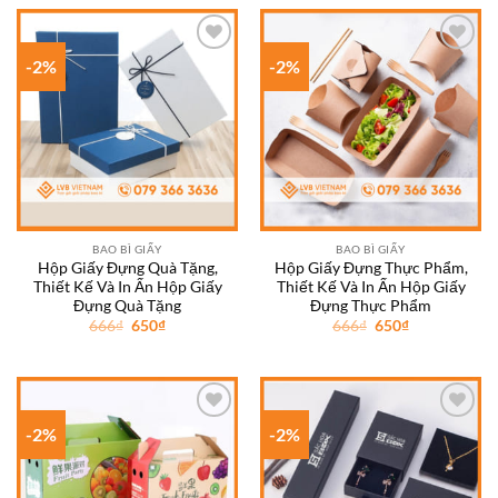
666₫.
là:
666₫.
là:
650₫.
650₫.
-2%
-2%
Add to
Add to
wishlist
wishlist
BAO BÌ GIẤY
BAO BÌ GIẤY
Hộp Giấy Đựng Quà Tặng,
Hộp Giấy Đựng Thực Phẩm,
Thiết Kế Và In Ấn Hộp Giấy
Thiết Kế Và In Ấn Hộp Giấy
Đựng Quà Tặng
Đựng Thực Phẩm
Giá
Giá
Giá
Giá
666
₫
650
₫
666
₫
650
₫
gốc
hiện
gốc
hiện
là:
tại
là:
tại
666₫.
là:
666₫.
là:
650₫.
650₫.
-2%
-2%
Add to
Add to
wishlist
wishlist