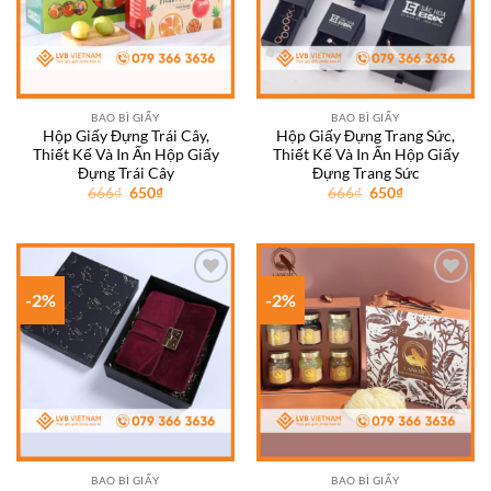
BAO BÌ GIẤY
BAO BÌ GIẤY
Hộp Giấy Đựng Trái Cây,
Hộp Giấy Đựng Trang Sức,
Thiết Kế Và In Ấn Hộp Giấy
Thiết Kế Và In Ấn Hộp Giấy
Đựng Trái Cây
Đựng Trang Sức
Giá
Giá
Giá
Giá
666
₫
650
₫
666
₫
650
₫
gốc
hiện
gốc
hiện
là:
tại
là:
tại
666₫.
là:
666₫.
là:
650₫.
650₫.
-2%
-2%
Add to
Add to
wishlist
wishlist
BAO BÌ GIẤY
BAO BÌ GIẤY