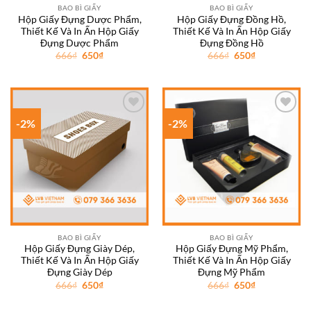
BAO BÌ GIẤY
BAO BÌ GIẤY
Hộp Giấy Đựng Dược Phẩm,
Hộp Giấy Đựng Đồng Hồ,
Thiết Kế Và In Ấn Hộp Giấy
Thiết Kế Và In Ấn Hộp Giấy
Đựng Dược Phẩm
Đựng Đồng Hồ
Giá
Giá
Giá
Giá
666
₫
650
₫
666
₫
650
₫
gốc
hiện
gốc
hiện
là:
tại
là:
tại
666₫.
là:
666₫.
là:
650₫.
650₫.
-2%
-2%
Add to
Add to
wishlist
wishlist
BAO BÌ GIẤY
BAO BÌ GIẤY
Hộp Giấy Đựng Giày Dép,
Hộp Giấy Đựng Mỹ Phẩm,
Thiết Kế Và In Ấn Hộp Giấy
Thiết Kế Và In Ấn Hộp Giấy
Đựng Giày Dép
Đựng Mỹ Phẩm
Giá
Giá
Giá
Giá
666
₫
650
₫
666
₫
650
₫
gốc
hiện
gốc
hiện
là:
tại
là:
tại