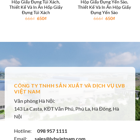
Hộp Giấy Đựng Túi Xách,
Hộp Giấy Đựng Yến Sào,
Thiết Kế Và In Ấn Hốp Giấy
Thiết Kế Và In Ấn Hộp Giấy
Đựng Túi Xách
Đựng Yến Sào
Giá
Giá
Giá
Giá
666
₫
650
₫
666
₫
650
₫
gốc
hiện
gốc
hiện
là:
tại
là:
tại
666₫.
là:
666₫.
là:
650₫.
650₫.
CÔNG TY TNHH SẢN XUẤT VÀ DỊCH VỤ LVB
VIỆT NAM
Văn phòng Hà Nội:
143 La Casta, KĐT Văn Phú, Phú La, Hà Đông, Hà
Nội
Hotline:
098 957 1111
Email:
sales@lvbvietnam.com