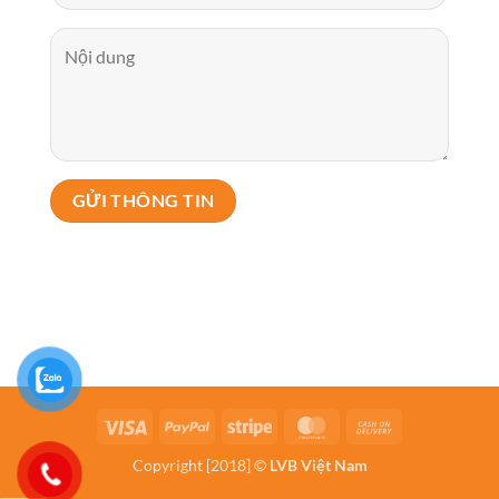
Visa
PayPal
Stripe
MasterCard
Cash
On
Copyright [2018] ©
LVB Việt Nam
Delivery