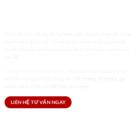
LVB VIỆT NAM
TRỌN GÓI GIẢI PHÁP BAO BÌ
LVB Việt Nam đã xây dựng được một tập thể đoàn kết vững
mạnh mà ở đó trí tuệ, sức sáng tạo, sự năng động và nhiệt
huyết của mỗi cá nhân luôn luôn được khơi dậy và phát huy
cao độ.
Chúng tôi tự tin cung cấp các sản phẩm đáp ứng được mọi
yêu cầu của Quý khách hàng về
chất lượng, số lượng, giá
thành cạnh tranh và thời gian giao hàng.
LIÊN HỆ TƯ VẤN NGAY