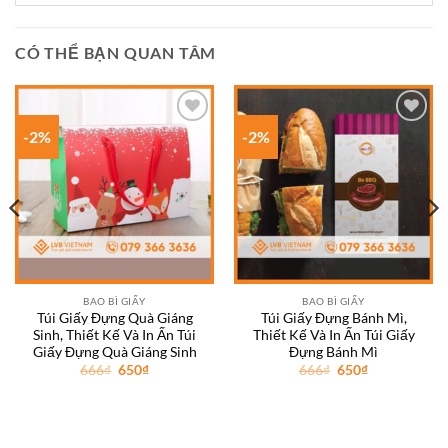
CÓ THỂ BẠN QUAN TÂM
-2%
-2%
Add to
Add to
wishlist
wishlist
BAO BÌ GIẤY
BAO BÌ GIẤY
Túi Giấy Đựng Quà Giáng
Túi Giấy Đựng Bánh Mì,
Sinh, Thiết Kế Và In Ấn Túi
Thiết Kế Và In Ấn Túi Giấy
Giấy Đựng Quà Giáng Sinh
Đựng Bánh Mì
Giá
Giá
Giá
Giá
666
₫
650
₫
666
₫
650
₫
gốc
hiện
gốc
hiện
là:
tại
là:
tại
666₫.
là:
666₫.
là:
650₫.
650₫.