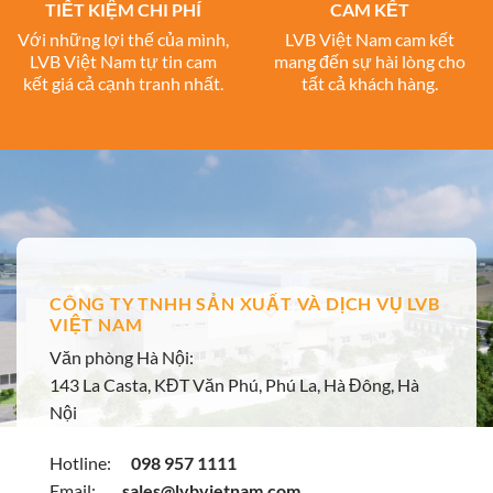
TIẾT KIỆM CHI PHÍ
CAM KẾT
Với những lợi thế của mình,
LVB Việt Nam cam kết
LVB Việt Nam tự tin cam
mang đến sự hài lòng cho
kết giá cả cạnh tranh nhất.
tất cả khách hàng.
CÔNG TY TNHH SẢN XUẤT VÀ DỊCH VỤ LVB
VIỆT NAM
Văn phòng Hà Nội:
143 La Casta, KĐT Văn Phú, Phú La, Hà Đông, Hà
Nội
Hotline:
098 957 1111
Email:
sales@lvbvietnam.com