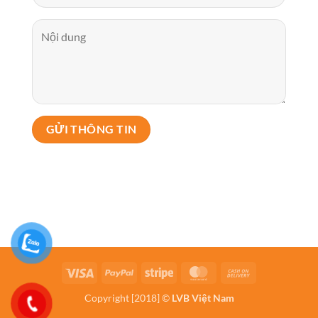
Visa
PayPal
Stripe
MasterCard
Cash
On
Copyright [2018] ©
LVB Việt Nam
Delivery