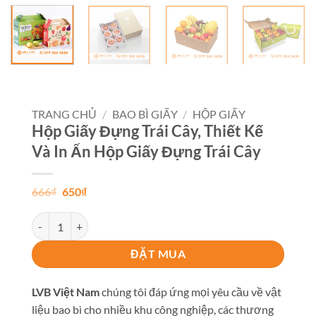
TRANG CHỦ
/
BAO BÌ GIẤY
/
HỘP GIẤY
Hộp Giấy Đựng Trái Cây, Thiết Kế
Và In Ấn Hộp Giấy Đựng Trái Cây
Giá
Giá
666
₫
650
₫
gốc
hiện
là:
tại
Hộp Giấy Đựng Trái Cây, Thiết Kế Và In Ấn Hộp Giấy Đựng Trái 
666₫.
là:
650₫.
ĐẶT MUA
LVB Việt Nam
chúng tôi đáp ứng mọi yêu cầu về vật
liệu bao bì cho nhiều khu công nghiệp, các thương