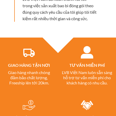
trong việc sản xuất bao bì đóng gói theo
đúng quy cách yêu cầu của tôi giúp tôi tiết
kiệm rất nhiều thời gian và công sức.
GIAO HÀNG TẬN NƠI
TƯ VẤN MIỄN PHÍ
Giao hàng nhanh chóng
LVB Việt Nam luôn sẵn sàng
đảm bảo chất lượng,
hỗ trợ tư vấn miễn phí cho
Freeship lên tới 20km.
khách hàng có nhu cầu.