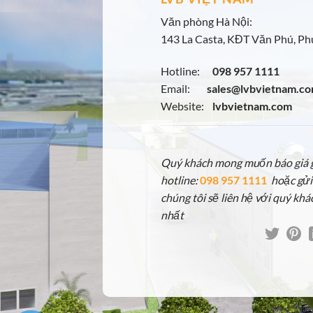
Văn phòng Hà Nội:
143 La Casta, KĐT Văn Phú, Phú
Hotline:
098 957 1111
Email:
sales@lvbvietnam.c
Website:
lvbvietnam.com
Quý khách mong muốn báo giá gấ
hotline:
098 957 1111
hoặc gửi
chúng tôi sẽ liên hệ với quý khá
nhất