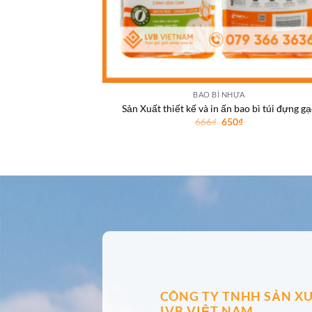
BAO BÌ NHỰA
Sản Xuất thiết kế và in ấn bao bì túi đựng g
Giá
Giá
666
₫
650
₫
gốc
hiện
là:
tại
666₫.
là:
650₫.
CÔNG TY TNHH SẢN XU
LVB VIỆT NAM