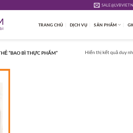
SALE@LVBVIET
TRANG CHỦ
DỊCH VỤ
SẢN PHẨM
GI
Hiển thị kết quả duy n
HẺ “BAO BÌ THỰC PHẨM”
 to
list