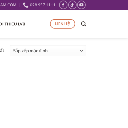
NAM.COM
098 957 1111
ỚI THIỆU LVB
LIÊN HỆ
hất