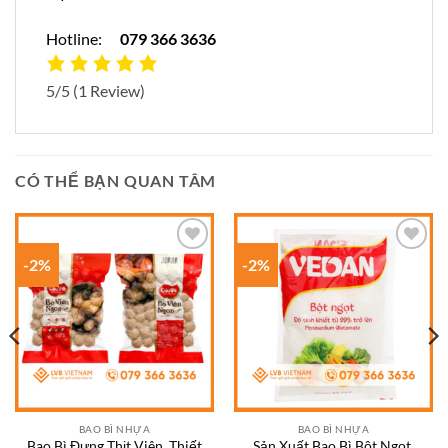
Hotline:
079 366 3636
5/5
(1 Review)
CÓ THỂ BẠN QUAN TÂM
-2%
-2%
Add to
Add to
wishlist
wishlist
BAO BÌ NHỰA
BAO BÌ NHỰA
Bao Bì Đựng Thịt Viên, Thiết
Sản Xuất Bao Bì Bột Ngọt,