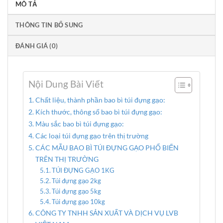
MÔ TẢ
THÔNG TIN BỔ SUNG
ĐÁNH GIÁ (0)
Nội Dung Bài Viết
Chất liệu, thành phần bao bì túi đựng gạo:
Kích thước, thông số bao bì túi đựng gạo:
Màu sắc bao bì túi đựng gạo:
Các loại túi đựng gạo trên thị trường
CÁC MẪU BAO BÌ TÚI ĐỰNG GẠO PHỔ BIẾN
TRÊN THỊ TRƯỜNG
TÚI ĐỰNG GẠO 1KG
Túi đựng gạo 2kg
Túi đựng gạo 5kg
Túi đựng gạo 10kg
CÔNG TY TNHH SẢN XUẤT VÀ DỊCH VỤ LVB