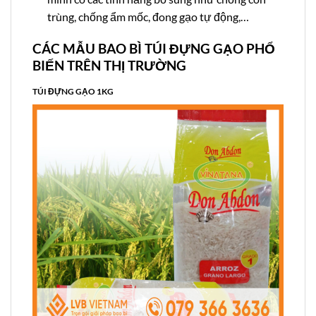
trùng, chống ẩm mốc, đong gạo tự động,…
CÁC MẪU BAO BÌ TÚI ĐỰNG GẠO PHỔ
BIẾN TRÊN THỊ TRƯỜNG
TÚI ĐỰNG GẠO 1KG