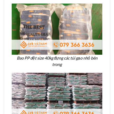
Bao PP dệt size 40kg đựng các túi gạo nhỏ bên
trong