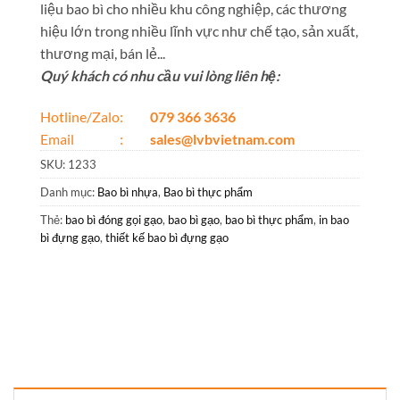
liệu bao bì cho nhiều khu công nghiệp, các thương
hiệu lớn trong nhiều lĩnh vực như chế tạo, sản xuất,
thương mại, bán lẻ...
Quý khách có nhu cầu vui lòng liên hệ:
Hotline/Zalo:
079 366 3636
Email :
sales@lvbvietnam.com
SKU:
1233
Danh mục:
Bao bì nhựa
,
Bao bì thực phẩm
Thẻ:
bao bì đóng gọi gạo
,
bao bì gạo
,
bao bì thực phẩm
,
in bao
bì đựng gạo
,
thiết kế bao bì đựng gạo