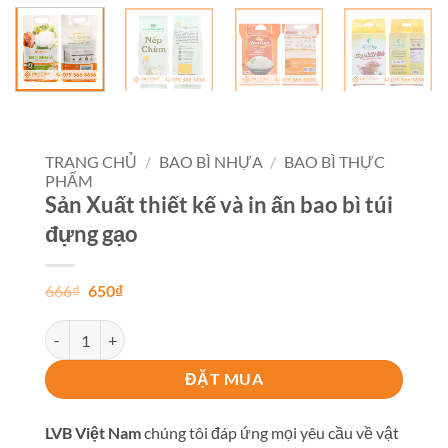
TRANG CHỦ
/
BAO BÌ NHỰA
/
BAO BÌ THỰC
PHẨM
Sản Xuất thiết kế và in ấn bao bì túi
đựng gạo
Giá
Giá
666
₫
650
₫
gốc
hiện
là:
tại
Sản Xuất thiết kế và in ấn bao bì túi đựng gạo số lượng
666₫.
là:
650₫.
ĐẶT MUA
LVB Việt Nam
chúng tôi đáp ứng mọi yêu cầu về vật