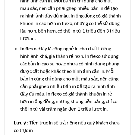
hình ảnh cần in. Mỗi bản in chỉ dùng cho một
màu sắc, nên cần phải ghép nhiều bản in để tạo
ra hình ảnh đầy đủ màu. In ống đồng có giá thành
khuôn in cao hơn in flexo, nhưng có thể sử dụng
lâu hơn, bền hơn, có thể in từ 1 triệu đến 3 triệu
lượt in.
In flexo
: Đây là công nghệ in cho chất lượng
hình ảnh khá, giá thành rẻ hơn. In flexo sử dụng
các bản in cao su hoặc nhựa có hình dạng phẳng,
được cắt hoặc khắc theo hình ảnh cần in. Mỗi
bản in cũng chỉ dùng cho một màu sắc, nên cũng
cần phải ghép nhiều bản in để tạo ra hình ảnh
đầy đủ màu. In flexo có giá thành khuôn in rẻ
hơn in ống đồng, nhưng không bền bằng, chỉ có
thể in từ vài trăm ngàn đến 1 triệu lượt in.
Lưu ý
: Tiền trục in sẽ trả riêng nếu quý khách chưa
có trục in