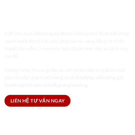
LVB VIỆT NAM
TRỌN GÓI GIẢI PHÁP BAO BÌ
LVB Việt Nam đã xây dựng được một tập thể đoàn kết vững
mạnh mà ở đó trí tuệ, sức sáng tạo, sự năng động và nhiệt
huyết của mỗi cá nhân luôn luôn được khơi dậy và phát huy
cao độ.
Chúng tôi tự tin cung cấp các sản phẩm đáp ứng được mọi
yêu cầu của Quý khách hàng về
chất lượng, số lượng, giá
thành cạnh tranh và thời gian giao hàng.
LIÊN HỆ TƯ VẤN NGAY