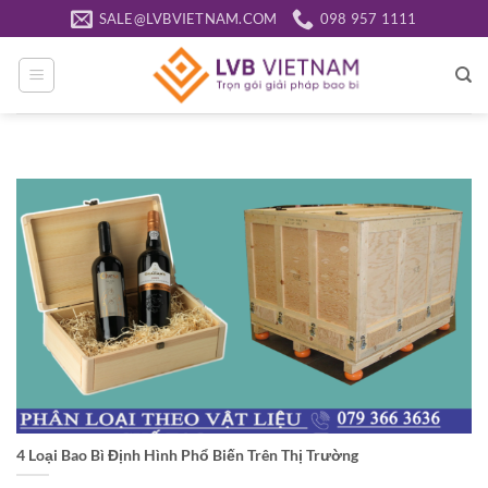
Bỏ
SALE@LVBVIETNAM.COM
098 957 1111
qua
nội
dung
4 Loại Bao Bì Định Hình Phổ Biến Trên Thị Trường