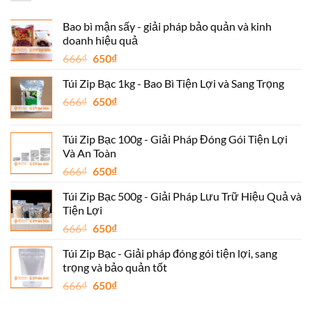
Bao bì mận sấy - giải pháp bảo quản và kinh
doanh hiệu quả
Giá
Giá
666
₫
650
₫
gốc
hiện
Túi Zip Bạc 1kg - Bao Bì Tiện Lợi và Sang Trọng
là:
tại
Giá
Giá
666
₫
666₫.
650
₫
là:
gốc
hiện
650₫.
là:
tại
Túi Zip Bạc 100g - Giải Pháp Đóng Gói Tiện Lợi
666₫.
là:
Và An Toàn
650₫.
Giá
Giá
666
₫
650
₫
gốc
hiện
Túi Zip Bạc 500g - Giải Pháp Lưu Trữ Hiệu Quả và
là:
tại
Tiện Lợi
666₫.
là:
Giá
Giá
666
₫
650
₫
650₫.
gốc
hiện
Túi Zip Bạc - Giải pháp đóng gói tiện lợi, sang
là:
tại
trọng và bảo quản tốt
666₫.
là:
Giá
Giá
666
₫
650
₫
650₫.
gốc
hiện