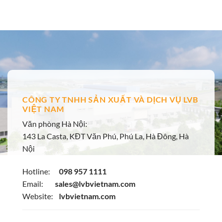
là:
tại
666₫.
là:
650₫.
CÔNG TY TNHH SẢN XUẤT VÀ DỊCH VỤ LVB
VIỆT NAM
Văn phòng Hà Nội:
143 La Casta, KĐT Văn Phú, Phú La, Hà Đông, Hà
Nội
Hotline:
098 957 1111
Email:
sales@lvbvietnam.com
Website:
lvbvietnam.com