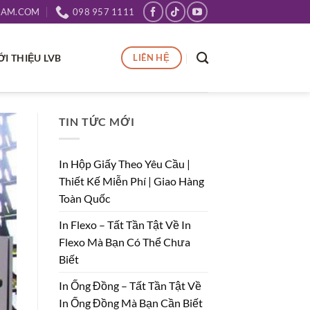
NAM.COM
098 957 1111
ỚI THIỆU LVB
LIÊN HỆ
TIN TỨC MỚI
In Hộp Giấy Theo Yêu Cầu |
Thiết Kế Miễn Phí | Giao Hàng
Toàn Quốc
In Flexo – Tất Tần Tật Về In
Flexo Mà Bạn Có Thể Chưa
Biết
In Ống Đồng – Tất Tần Tật Về
In Ống Đồng Mà Bạn Cần Biết