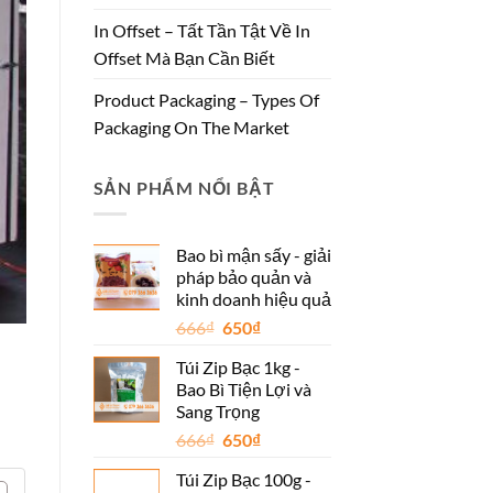
In Offset – Tất Tần Tật Về In
Offset Mà Bạn Cần Biết
Product Packaging – Types Of
Packaging On The Market
SẢN PHẨM NỔI BẬT
Bao bì mận sấy - giải
pháp bảo quản và
kinh doanh hiệu quả
Giá
Giá
666
₫
650
₫
gốc
hiện
Túi Zip Bạc 1kg -
là:
tại
Bao Bì Tiện Lợi và
666₫.
là:
Sang Trọng
650₫.
Giá
Giá
666
₫
650
₫
gốc
hiện
Túi Zip Bạc 100g -
là:
tại