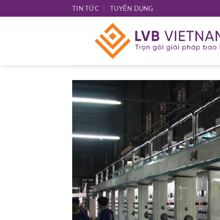
Bỏ
TIN TỨC
TUYỂN DỤNG
qua
nội
dung