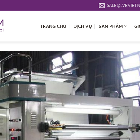
SALE@LVBVIET
TRANG CHỦ
DỊCH VỤ
SẢN PHẨM
GI