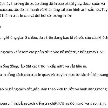
 này thường được áp dụng để in bao bì, túi giấy, decal cuộn và
 xác cao, tốc độ in nhanh và khả năng tái bản hình ảnh sắc nét. Tuy
 thành trục in cao và đòi hỏi số lượng in lớn
h
rong không gian 3 chiều, dựa trên dạng bao bì và yêu cầu của khác
bằng cách khắc lõm các phần tử in vào bề mặt trục bằng máy CNC
n ống đồng, lắp đặt các trục in, cấp mực và vật liệu in.
iệu in bằng cách cho trục in quay và truyền mực từ các chỗ lõm san
ao bì, bằng cách cắt, gấp, dán theo kích thước và hình dạng mong
hoàn chỉnh, bằng cách kiểm tra chất lượng, đóng gói và giao hàng.