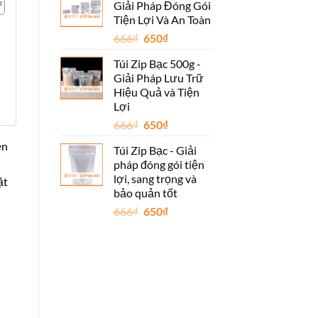
Giải Pháp Đóng Gói
666₫.
là:
Tiện Lợi Và An Toàn
650₫.
Giá
Giá
666
₫
650
₫
gốc
hiện
Túi Zip Bạc 500g -
là:
tại
Giải Pháp Lưu Trữ
666₫.
là:
Hiệu Quả và Tiện
650₫.
Lợi
Giá
Giá
666
₫
650
₫
gốc
hiện
ền
Túi Zip Bạc - Giải
là:
tại
pháp đóng gói tiện
666₫.
là:
lợi, sang trọng và
ặt
650₫.
bảo quản tốt
Giá
Giá
666
₫
650
₫
gốc
hiện
là:
tại
666₫.
là:
650₫.