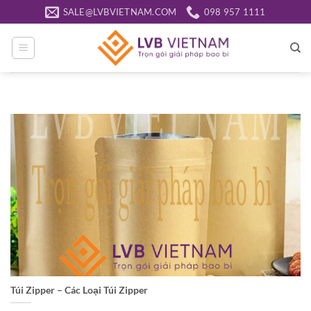
Bỏ
SALE@LVBVIETNAM.COM
098 957 1111
qua
nội
dung
Túi Zipper – Các Loại Túi Zipper