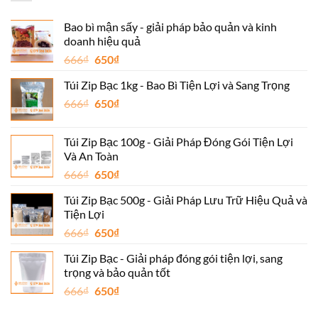
Bao bì mận sấy - giải pháp bảo quản và kinh
doanh hiệu quả
Giá
Giá
666
₫
650
₫
gốc
hiện
Túi Zip Bạc 1kg - Bao Bì Tiện Lợi và Sang Trọng
là:
tại
Giá
Giá
666
₫
666₫.
650
₫
là:
gốc
hiện
650₫.
là:
tại
Túi Zip Bạc 100g - Giải Pháp Đóng Gói Tiện Lợi
666₫.
là:
Và An Toàn
650₫.
Giá
Giá
666
₫
650
₫
gốc
hiện
Túi Zip Bạc 500g - Giải Pháp Lưu Trữ Hiệu Quả và
là:
tại
Tiện Lợi
666₫.
là:
Giá
Giá
666
₫
650
₫
650₫.
gốc
hiện
Túi Zip Bạc - Giải pháp đóng gói tiện lợi, sang
là:
tại
trọng và bảo quản tốt
666₫.
là:
Giá
Giá
666
₫
650
₫
650₫.
gốc
hiện