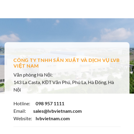
là:
tại
666₫.
là:
650₫.
CÔNG TY TNHH SẢN XUẤT VÀ DỊCH VỤ LVB
VIỆT NAM
Văn phòng Hà Nội:
143 La Casta, KĐT Văn Phú, Phú La, Hà Đông, Hà
Nội
Hotline:
098 957 1111
Email:
sales@lvbvietnam.com
Website:
lvbvietnam.com