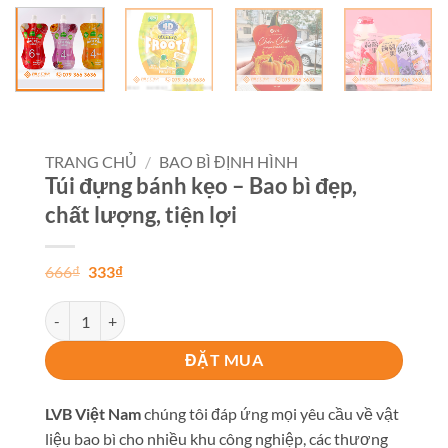
TRANG CHỦ
/
BAO BÌ ĐỊNH HÌNH
Túi đựng bánh kẹo – Bao bì đẹp,
chất lượng, tiện lợi
Giá
Giá
666
₫
333
₫
gốc
hiện
là:
tại
Túi đựng bánh kẹo - Bao bì đẹp, chất lượng, tiện lợi số lượng
666₫.
là:
333₫.
ĐẶT MUA
LVB Việt Nam
chúng tôi đáp ứng mọi yêu cầu về vật
liệu bao bì cho nhiều khu công nghiệp, các thương