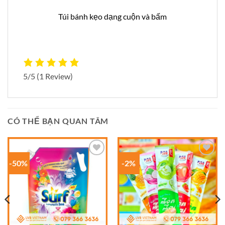
Túi bánh kẹo dạng cuộn và bấm
5/5
(1 Review)
CÓ THỂ BẠN QUAN TÂM
-50%
-2%
Add to
Add to
wishlist
wishlist