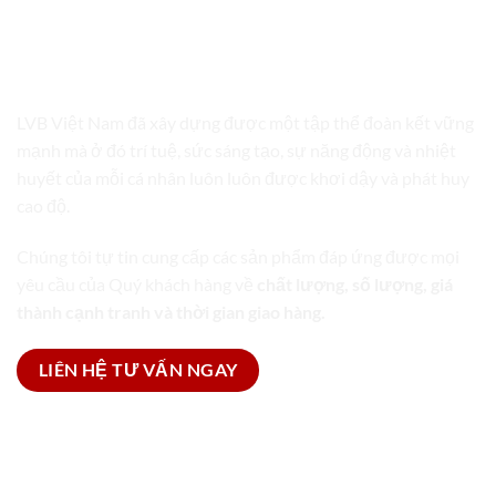
LVB VIỆT NAM
TRỌN GÓI GIẢI PHÁP BAO BÌ
LVB Việt Nam đã xây dựng được một tập thể đoàn kết vững
mạnh mà ở đó trí tuệ, sức sáng tạo, sự năng động và nhiệt
huyết của mỗi cá nhân luôn luôn được khơi dậy và phát huy
cao độ.
Chúng tôi tự tin cung cấp các sản phẩm đáp ứng được mọi
yêu cầu của Quý khách hàng về
chất lượng, số lượng, giá
thành cạnh tranh và thời gian giao hàng.
LIÊN HỆ TƯ VẤN NGAY