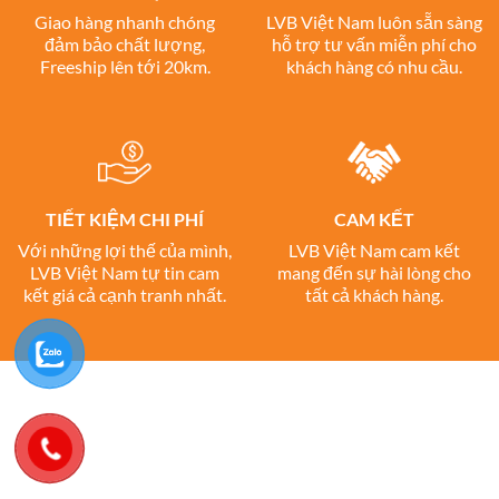
Giao hàng nhanh chóng
LVB Việt Nam luôn sẵn sàng
đảm bảo chất lượng,
hỗ trợ tư vấn miễn phí cho
Freeship lên tới 20km.
khách hàng có nhu cầu.
TIẾT KIỆM CHI PHÍ
CAM KẾT
Với những lợi thế của mình,
LVB Việt Nam cam kết
LVB Việt Nam tự tin cam
mang đến sự hài lòng cho
kết giá cả cạnh tranh nhất.
tất cả khách hàng.