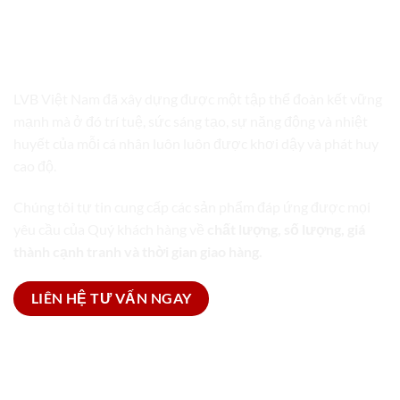
LVB VIỆT NAM
TRỌN GÓI GIẢI PHÁP BAO BÌ
LVB Việt Nam đã xây dựng được một tập thể đoàn kết vững
mạnh mà ở đó trí tuệ, sức sáng tạo, sự năng động và nhiệt
huyết của mỗi cá nhân luôn luôn được khơi dậy và phát huy
cao độ.
Chúng tôi tự tin cung cấp các sản phẩm đáp ứng được mọi
yêu cầu của Quý khách hàng về
chất lượng, số lượng, giá
thành cạnh tranh và thời gian giao hàng.
LIÊN HỆ TƯ VẤN NGAY