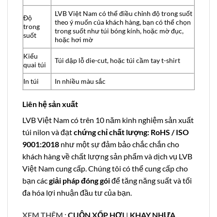
LVB Việt Nam có thể điều chỉnh độ trong suốt
Độ
theo ý muốn của khách hàng, bạn có thể chọn
trong
trong suốt như túi bóng kính, hoặc mờ đục,
suốt
hoặc hơi mờ
Kiểu
Túi dập lỗ die-cut, hoặc túi cầm tay t-shirt
quai túi
In túi
In nhiều màu sắc
Liên hệ sản xuất
LVB Việt Nam có trên 10 năm kinh nghiệm sản xuất
túi nilon và đạt
chứng chỉ chất lượng: RoHS / ISO
9001:2018
như một sự đảm bảo chắc chắn cho
khách hàng về chất lượng sản phẩm và dịch vụ LVB
Việt Nam cung cấp. Chúng tôi có thể cung cấp cho
bạn các
giải pháp đóng gói
để tăng năng suất và tối
đa hóa lợi nhuận đầu tư của bạn.
XEM THÊM :
CUỘN XỐP HƠI
|
KHAY NHỰA