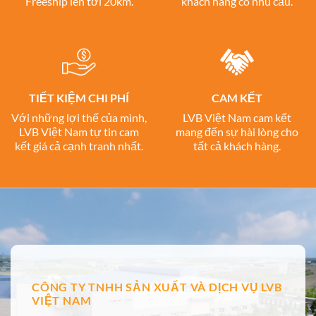
Freeship lên tới 20km.
khách hàng có nhu cầu.
TIẾT KIỆM CHI PHÍ
CAM KẾT
Với những lợi thế của mình,
LVB Việt Nam cam kết
LVB Việt Nam tự tin cam
mang đến sự hài lòng cho
kết giá cả cạnh tranh nhất.
tất cả khách hàng.
CÔNG TY TNHH SẢN XUẤT VÀ DỊCH VỤ LVB
VIỆT NAM