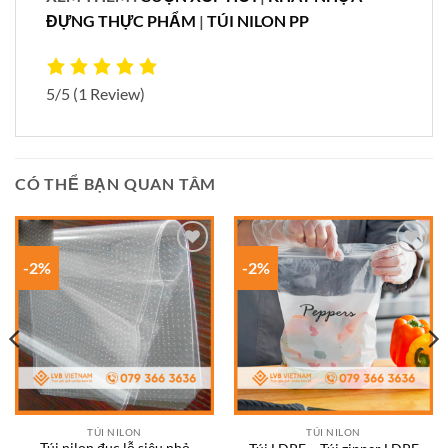
ĐỰNG THỰC PHẨM
|
TÚI NILON PP
5/5
(1 Review)
CÓ THỂ BẠN QUAN TÂM
-2%
-2%
Add to
Add to
wishlist
wishlist
TÚI NILON
TÚI NILON