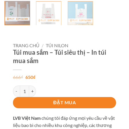
TRANG CHỦ
/
TÚI NILON
Túi mua sắm – Túi siêu thị – In túi
mua sắm
Giá
Giá
666
₫
650
₫
gốc
hiện
là:
tại
Túi mua sắm – Túi siêu thị – In túi mua sắm số lượng
666₫.
là:
650₫.
ĐẶT MUA
LVB Việt Nam
chúng tôi đáp ứng mọi yêu cầu về vật
liệu bao bì cho nhiều khu công nghiệp, các thương