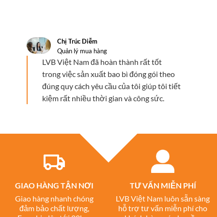
Chị Trúc Diễm
Quản lý mua hàng
LVB Việt Nam đã hoàn thành rất tốt
trong việc sản xuất bao bì đóng gói theo
đúng quy cách yêu cầu của tôi giúp tôi tiết
kiệm rất nhiều thời gian và công sức.
GIAO HÀNG TẬN NƠI
TƯ VẤN MIỄN PHÍ
Giao hàng nhanh chóng
LVB Việt Nam luôn sẵn sàng
đảm bảo chất lượng,
hỗ trợ tư vấn miễn phí cho