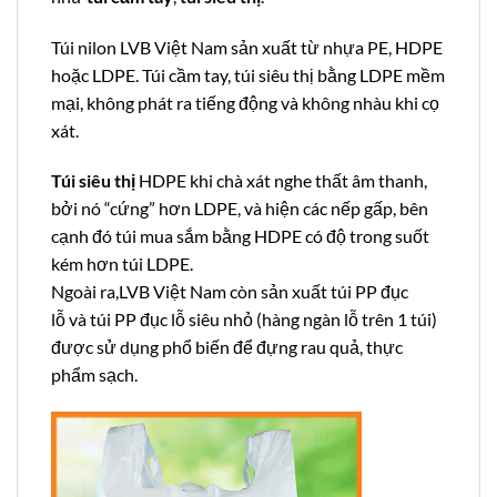
Túi nilon LVB Việt Nam sản xuất từ nhựa PE, HDPE
hoặc LDPE. Túi cầm tay, túi siêu thị bằng LDPE mềm
mại, không phát ra tiếng động và không nhàu khi cọ
xát.
Túi siêu thị
HDPE khi chà xát nghe thất âm thanh,
bởi nó “cứng” hơn LDPE, và hiện các nếp gấp, bên
cạnh đó túi mua sắm bằng HDPE có độ trong suốt
kém hơn túi LDPE.
Ngoài ra,LVB Việt Nam còn sản xuất túi PP đục
lỗ và túi PP đục lỗ siêu nhỏ (hàng ngàn lỗ trên 1 túi)
được sử dụng phổ biến để đựng rau quả, thực
phẩm sạch.