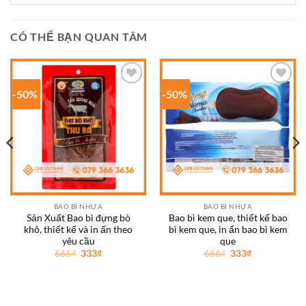
CÓ THỂ BẠN QUAN TÂM
-50%
-50%
Add to
Add to
wishlist
wishlist
BAO BÌ NHỰA
BAO BÌ NHỰA
Sản Xuất Bao bì đựng bò
Bao bì kem que, thiết kế bao
khô, thiết kế và in ấn theo
bì kem que, in ấn bao bì kem
yêu cầu
que
Giá
Giá
Giá
Giá
666
₫
333
₫
666
₫
333
₫
gốc
hiện
gốc
hiện
là:
tại
là:
tại
666₫.
là:
666₫.
là:
333₫.
333₫.