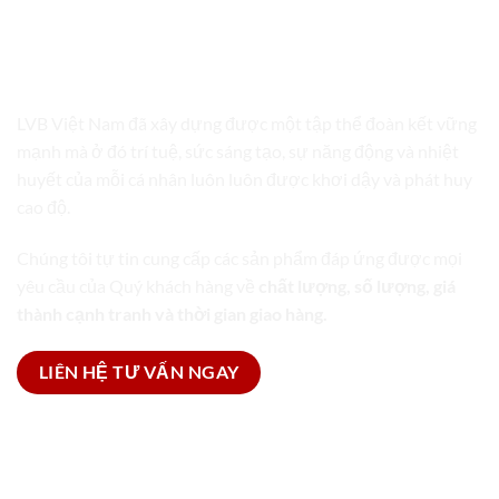
LVB VIỆT NAM
TRỌN GÓI GIẢI PHÁP BAO BÌ
LVB Việt Nam đã xây dựng được một tập thể đoàn kết vững
mạnh mà ở đó trí tuệ, sức sáng tạo, sự năng động và nhiệt
huyết của mỗi cá nhân luôn luôn được khơi dậy và phát huy
cao độ.
Chúng tôi tự tin cung cấp các sản phẩm đáp ứng được mọi
yêu cầu của Quý khách hàng về
chất lượng, số lượng, giá
thành cạnh tranh và thời gian giao hàng.
LIÊN HỆ TƯ VẤN NGAY