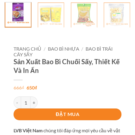
TRANG CHỦ
/
BAO BÌ NHỰA
/
BAO BÌ TRÁI
CÂY SẤY
Sản Xuất Bao Bì Chuối Sấy, Thiết Kế
Và In Ấn
Giá
Giá
666
₫
650
₫
gốc
hiện
là:
tại
Sản Xuất Bao Bì Chuối Sấy, Thiết Kế Và In Ấn số lượng
666₫.
là:
650₫.
ĐẶT MUA
LVB Việt Nam
chúng tôi đáp ứng mọi yêu cầu về vật