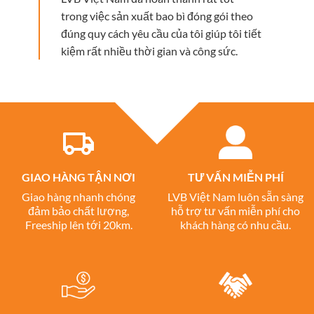
trong việc sản xuất bao bì đóng gói theo
đúng quy cách yêu cầu của tôi giúp tôi tiết
kiệm rất nhiều thời gian và công sức.
GIAO HÀNG TẬN NƠI
TƯ VẤN MIỄN PHÍ
Giao hàng nhanh chóng
LVB Việt Nam luôn sẵn sàng
đảm bảo chất lượng,
hỗ trợ tư vấn miễn phí cho
Freeship lên tới 20km.
khách hàng có nhu cầu.