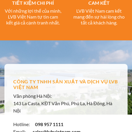
TIẾT KIỆM CHI PHÍ
CAM KẾT
Với những lợi thế của mình,
LVB Việt Nam cam kết
LVB Việt Nam tự tin cam
mang đến sự hài lòng cho
kết giá cả cạnh tranh nhất.
tất cả khách hàng.
CÔNG TY TNHH SẢN XUẤT VÀ DỊCH VỤ LVB
VIỆT NAM
Văn phòng Hà Nội:
143 La Casta, KĐT Văn Phú, Phú La, Hà Đông, Hà
Nội
Hotline:
098 957 1111
Email:
sales@lvbvietnam.com