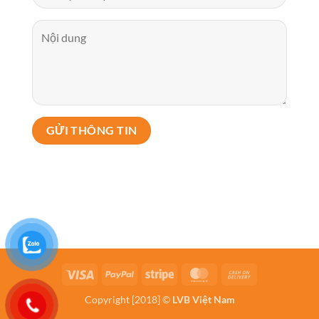
Visa
PayPal
Stripe
MasterCard
Cash
On
Copyright [2018] ©
LVB Việt Nam
Delivery