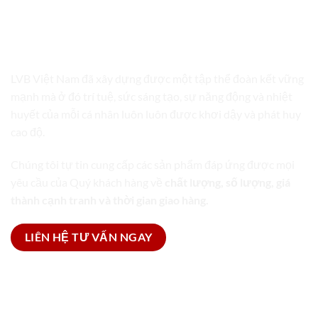
LVB VIỆT NAM
TRỌN GÓI GIẢI PHÁP BAO BÌ
LVB Việt Nam đã xây dựng được một tập thể đoàn kết vững
mạnh mà ở đó trí tuệ, sức sáng tạo, sự năng động và nhiệt
huyết của mỗi cá nhân luôn luôn được khơi dậy và phát huy
cao độ.
Chúng tôi tự tin cung cấp các sản phẩm đáp ứng được mọi
yêu cầu của Quý khách hàng về
chất lượng, số lượng, giá
thành cạnh tranh và thời gian giao hàng.
LIÊN HỆ TƯ VẤN NGAY