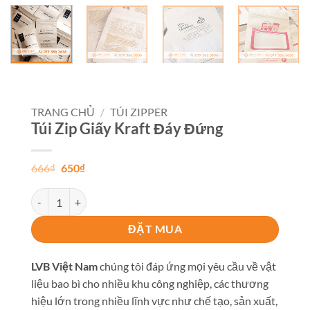
TRANG CHỦ
/
TÚI ZIPPER
Túi Zip Giấy Kraft Đáy Đứng
Giá
Giá
666
₫
650
₫
gốc
hiện
là:
tại
Túi Zip Giấy Kraft Đáy Đứng số lượng
666₫.
là:
650₫.
ĐẶT MUA
LVB Việt Nam
chúng tôi đáp ứng mọi yêu cầu về vật
liệu bao bì cho nhiều khu công nghiệp, các thương
hiệu lớn trong nhiều lĩnh vực như chế tạo, sản xuất,