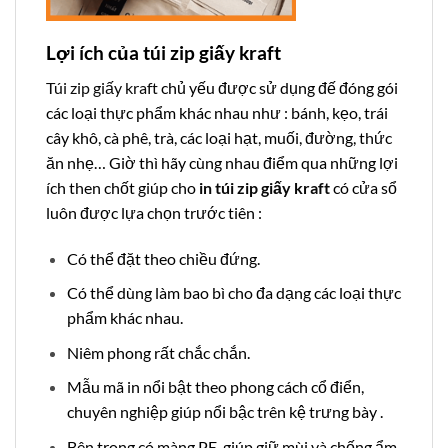
Lợi ích của túi zip giấy kraft
Túi zip giấy kraft
chủ yếu được sử dụng đế đóng gói
các loại thực phẩm khác nhau như : bánh, kẹo, trái
cây khô, cà phê, trà, các loại hạt, muối, đường, thức
ăn nhẹ… Giờ thì hãy cùng nhau điểm qua những lợi
ích then chốt giúp cho
in túi zip giấy kraft
có cửa sổ
luôn được lựa chọn trước tiên :
Có thể đặt theo chiều đứng.
Có thể dùng làm bao bì cho đa dạng các loại thực
phẩm khác nhau.
Niêm phong rất chắc chắn.
Mẫu mã in nổi bật theo phong cách cổ điển,
chuyên nghiệp giúp nổi bậc trên kệ trưng bày .
Bên trong có màng PE, giúp giữ mùi và chống ẩm