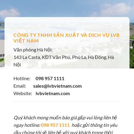
CÔNG TY TNHH SẢN XUẤT VÀ DỊCH VỤ LVB
VIỆT NAM
Văn phòng Hà Nội:
143 La Casta, KĐT Văn Phú, Phú La, Hà Đông, Hà
Nội
Hotline:
098 957 1111
Email:
sales@lvbvietnam.com
Website:
lvbvietnam.com
Quý khách mong muốn báo giá gấp vui lòng liên hệ
ngay hotline:
098 957 1111
hoặc gửi thông tin yêu
cầu chúng tôi sẽ liên hệ với quý khách trong thời