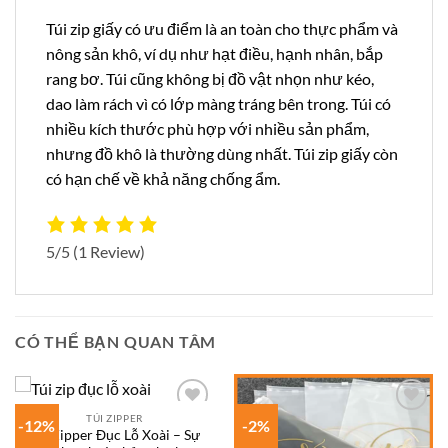
Túi zip giấy có ưu điểm là an toàn cho thực phẩm và
nông sản khô, ví dụ như hạt điều, hạnh nhân, bắp
rang bơ. Túi cũng không bị đồ vật nhọn như kéo,
dao làm rách vì có lớp màng tráng bên trong. Túi có
nhiều kích thước phù hợp với nhiều sản phẩm,
nhưng đồ khô là thường dùng nhất. Túi zip giấy còn
có hạn chế về khả năng chống ẩm.
5/5
(1 Review)
CÓ THỂ BẠN QUAN TÂM
TÚI ZIPPER
-12%
-2%
Add to
Add to
Túi Zipper Đục Lỗ Xoài – Sự
wishlist
wishlist