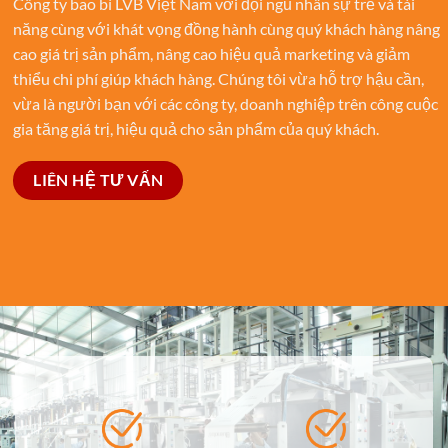
Công ty bao bì LVB Việt Nam với đội ngũ nhân sự trẻ và tài
năng cùng với khát vọng đồng hành cùng quý khách hàng nâng
cao giá trị sản phẩm, nâng cao hiệu quả marketing và giảm
thiểu chi phí giúp khách hàng. Chúng tôi vừa hỗ trợ hậu cần,
vừa là người bạn với các công ty, doanh nghiệp trên công cuộc
gia tăng giá trị, hiệu quả cho sản phẩm của quý khách.
LIÊN HỆ TƯ VẤN