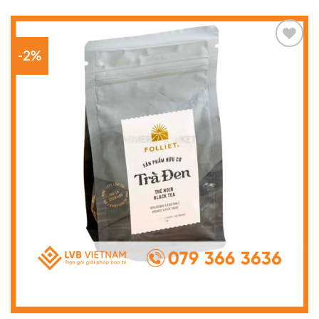
-2%
Add to
wishlist