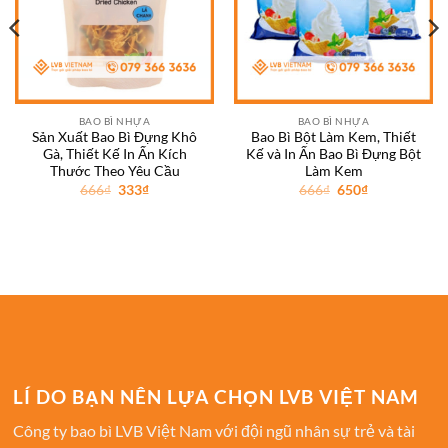
BAO BÌ NHỰA
BAO BÌ NHỰA
Sản Xuất Bao Bì Đựng Khô
Bao Bì Bột Làm Kem, Thiết
Gà, Thiết Kế In Ấn Kích
Kế và In Ấn Bao Bì Đựng Bột
Thước Theo Yêu Cầu
Làm Kem
Giá
Giá
Giá
Giá
666
₫
333
₫
666
₫
650
₫
gốc
hiện
gốc
hiện
là:
tại
là:
tại
666₫.
là:
666₫.
là:
333₫.
650₫.
LÍ DO BẠN NÊN LỰA CHỌN LVB VIỆT NAM
Công ty bao bì LVB Việt Nam với đội ngũ nhân sự trẻ và tài