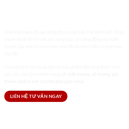
LVB VIỆT NAM
TRỌN GÓI GIẢI PHÁP BAO BÌ
LVB Việt Nam đã xây dựng được một tập thể đoàn kết vững
mạnh mà ở đó trí tuệ, sức sáng tạo, sự năng động và nhiệt
huyết của mỗi cá nhân luôn luôn được khơi dậy và phát huy
cao độ.
Chúng tôi tự tin cung cấp các sản phẩm đáp ứng được mọi
yêu cầu của Quý khách hàng về
chất lượng, số lượng, giá
thành cạnh tranh và thời gian giao hàng.
LIÊN HỆ TƯ VẤN NGAY