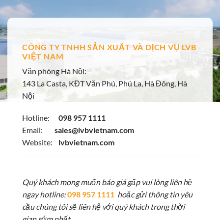
CÔNG TY TNHH SẢN XUẤT VÀ DỊCH VỤ LVB
VIỆT NAM
Văn phòng Hà Nội:
143 La Casta, KĐT Văn Phú, Phú La, Hà Đông, Hà
Nội
Hotline:
098 957 1111
Email:
sales@lvbvietnam.com
Website:
lvbvietnam.com
Quý khách mong muốn báo giá gấp vui lòng liên hệ
ngay hotline:
098 957 1111
hoặc gửi thông tin yêu
cầu chúng tôi sẽ liên hệ với quý khách trong thời
gian sớm nhất