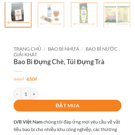
TRANG CHỦ
/
BAO BÌ NHỰA
/
BAO BÌ NƯỚC
GIẢI KHÁT
Bao Bì Đựng Chè, Túi Đựng Trà
Giá
Giá
666
₫
650
₫
gốc
hiện
là:
tại
Bao Bì Đựng Chè, Túi Đựng Trà số lượng
666₫.
là:
650₫.
ĐẶT MUA
LVB Việt Nam
chúng tôi đáp ứng mọi yêu cầu về vật
liệu bao bì cho nhiều khu công nghiệp, các thương