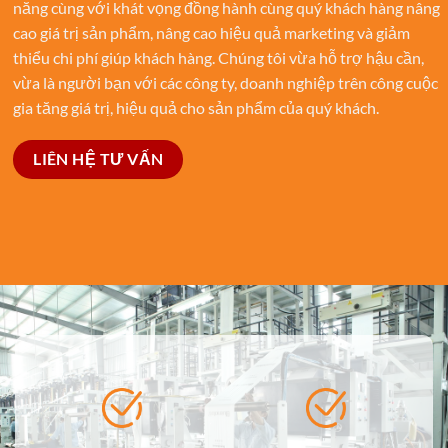
năng cùng với khát vọng đồng hành cùng quý khách hàng nâng
cao giá trị sản phẩm, nâng cao hiệu quả marketing và giảm
thiểu chi phí giúp khách hàng. Chúng tôi vừa hỗ trợ hậu cần,
vừa là người bạn với các công ty, doanh nghiệp trên công cuộc
gia tăng giá trị, hiệu quả cho sản phẩm của quý khách.
LIÊN HỆ TƯ VẤN