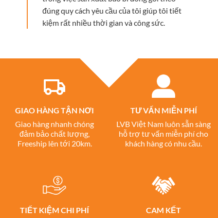
đúng quy cách yêu cầu của tôi giúp tôi tiết
kiệm rất nhiều thời gian và công sức.
GIAO HÀNG TẬN NƠI
TƯ VẤN MIỄN PHÍ
Giao hàng nhanh chóng
LVB Việt Nam luôn sẵn sàng
đảm bảo chất lượng,
hỗ trợ tư vấn miễn phí cho
Freeship lên tới 20km.
khách hàng có nhu cầu.
TIẾT KIỆM CHI PHÍ
CAM KẾT