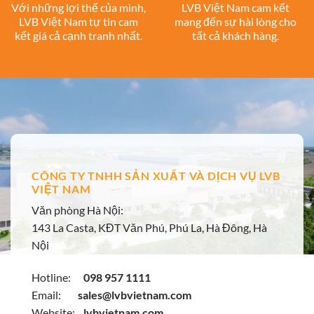
Với những lợi thế của mình,
LVB Việt Nam cam kết
LVB Việt Nam tự tin cam
mang đến sự hài lòng cho
kết giá cả cạnh tranh nhất.
tất cả khách hàng.
CÔNG TY TNHH SẢN XUẤT VÀ DỊCH VỤ LVB
VIỆT NAM
Văn phòng Hà Nội:
143 La Casta, KĐT Văn Phú, Phú La, Hà Đông, Hà
Nội
Hotline:
098 957 1111
Email:
sales@lvbvietnam.com
Website:
lvbvietnam.com