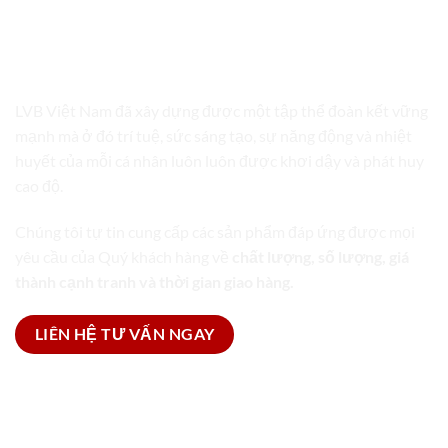
LVB VIỆT NAM
TRỌN GÓI GIẢI PHÁP BAO BÌ
LVB Việt Nam đã xây dựng được một tập thể đoàn kết vững
mạnh mà ở đó trí tuệ, sức sáng tạo, sự năng động và nhiệt
huyết của mỗi cá nhân luôn luôn được khơi dậy và phát huy
cao độ.
Chúng tôi tự tin cung cấp các sản phẩm đáp ứng được mọi
yêu cầu của Quý khách hàng về
chất lượng, số lượng, giá
thành cạnh tranh và thời gian giao hàng.
LIÊN HỆ TƯ VẤN NGAY