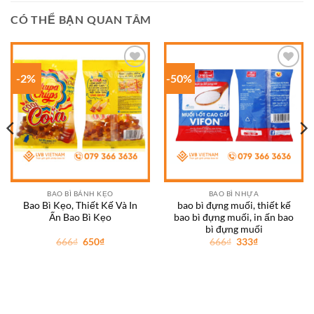
CÓ THỂ BẠN QUAN TÂM
-2%
-50%
Add to
Add to
wishlist
wishlist
BAO BÌ BÁNH KẸO
BAO BÌ NHỰA
Bao Bì Kẹo, Thiết Kế Và In
bao bì đựng muối, thiết kế
Ấn Bao Bì Kẹo
bao bì đựng muối, in ấn bao
bì đựng muối
Giá
Giá
Giá
Giá
666
₫
650
₫
666
₫
333
₫
gốc
hiện
gốc
hiện
là:
tại
là:
tại
666₫.
là:
666₫.
là:
650₫.
333₫.