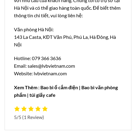
với nhu cầu của khách hàng. Chúng tôi có trụ sở tại
Hà Nội và có thể giao hàng toàn quốc. Để biết thêm
thông tin chi tiết, vui lòng liên hệ:
Văn phòng Hà Nội:
143 La Casta, KĐT Văn Phú, Phú La, Hà Đông, Hà
Nội
Hotline: 079 366 3636
Email: sales@lvbvietnam.com
Website: lvbvietnam.com
Xem Thêm :
Bao bì ổ cắm điện
|
Bao bì văn phòng
phẩm
|
túi giấy cafe
5/5
(1 Review)