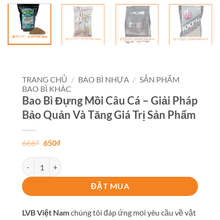
TRANG CHỦ
/
BAO BÌ NHỰA
/
SẢN PHẨM
BAO BÌ KHÁC
Bao Bì Đựng Mồi Câu Cá – Giải Pháp
Bảo Quản Và Tăng Giá Trị Sản Phẩm
Giá
Giá
666
₫
650
₫
gốc
hiện
là:
tại
Bao Bì Đựng Mồi Câu Cá - Giải Pháp Bảo Quản Và Tăng Giá Trị 
666₫.
là:
650₫.
ĐẶT MUA
LVB Việt Nam
chúng tôi đáp ứng mọi yêu cầu về vật