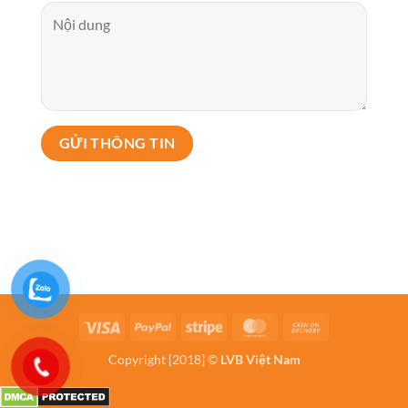
Visa
PayPal
Stripe
MasterCard
Cash
On
Copyright [2018] ©
LVB Việt Nam
Delivery