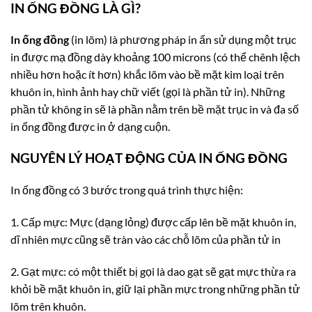
IN ỐNG ĐỒNG LÀ GÌ?
In ống đồng
(in lõm) là phương pháp in ấn sử dụng một trục
in được mạ đồng dày khoảng 100 microns (có thể chênh lệch
nhiều hơn hoặc ít hơn) khắc lõm vào bề mặt kim loại trên
khuôn in, hình ảnh hay chữ viết (gọi là phần tử in). Những
phần tử không in sẽ là phần nằm trên bề mặt trục in và đa số
in ống đồng được in ở dạng cuộn.
NGUYÊN LÝ HOẠT ĐỘNG CỦA IN ỐNG ĐỒNG
In ống đồng có 3 bước trong quá trình thực hiện:
1. Cấp mực: Mực (dạng lỏng) được cấp lên bề mặt khuôn in,
dĩ nhiên mực cũng sẽ tràn vào các chỗ lõm của phần tử in
2. Gạt mực: có một thiết bị gọi là dao gạt sẽ gạt mực thừa ra
khỏi bề mặt khuôn in, giữ lại phần mực trong những phần tử
lõm trên khuôn.