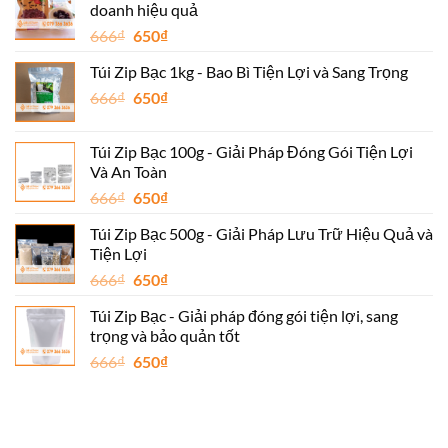
doanh hiệu quả
Giá
Giá
666
₫
650
₫
gốc
hiện
Túi Zip Bạc 1kg - Bao Bì Tiện Lợi và Sang Trọng
là:
tại
Giá
Giá
666
₫
666₫.
650
₫
là:
gốc
hiện
650₫.
là:
tại
Túi Zip Bạc 100g - Giải Pháp Đóng Gói Tiện Lợi
666₫.
là:
Và An Toàn
650₫.
Giá
Giá
666
₫
650
₫
gốc
hiện
Túi Zip Bạc 500g - Giải Pháp Lưu Trữ Hiệu Quả và
là:
tại
Tiện Lợi
666₫.
là:
Giá
Giá
666
₫
650
₫
650₫.
gốc
hiện
Túi Zip Bạc - Giải pháp đóng gói tiện lợi, sang
là:
tại
trọng và bảo quản tốt
666₫.
là:
Giá
Giá
666
₫
650
₫
650₫.
gốc
hiện
là:
tại
666₫.
là:
650₫.