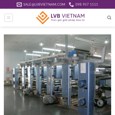
Bỏ
SALE@LVBVIETNAM.COM
098 957 1111
qua
nội
dung