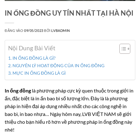
IN ỐNG ĐỒNG UY TÍN NHẤT TẠI HÀ NỘI
ĐĂNG VÀO
09/05/2023
BỞI
LVBADMIN
Nội Dung Bài Viết
IN ỐNG ĐỒNG LÀ GÌ?
NGUYÊN LÝ HOẠT ĐỘNG CỦA IN ỐNG ĐỒNG
MỰC IN ỐNG ĐỒNG LÀ GÌ
In ống đồng
là phương pháp cực kỳ quen thuộc trong giới in
ấn, đặc biệt là in ấn bao bì số lượng lớn. Đây là là phương
pháp in hiện đại áp dụng nhiều nhất cho các công nghệ in
bao bì, in bao nhựa… Ngày hôm nay, LVB VIỆT NAM sẽ giới
thiệu cho bạn hiểu rõ hơn về phương pháp in ống đồng này
nhé!