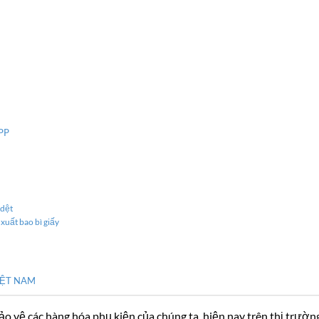
 PP
 dệt
 xuất bao bì giấy
IỆT NAM
ảo vệ các hàng hóa phụ kiện của chúng ta, hiện nay trên thị trường