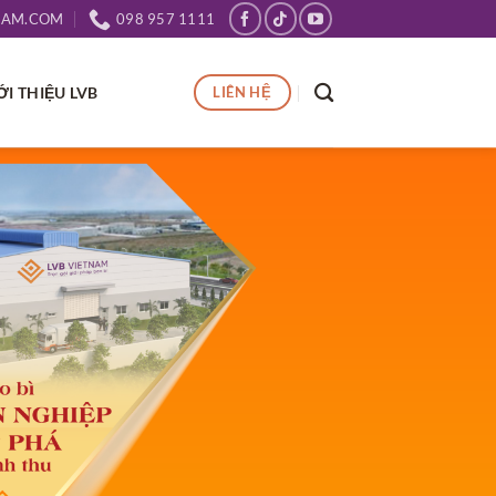
NAM.COM
098 957 1111
ỚI THIỆU LVB
LIÊN HỆ