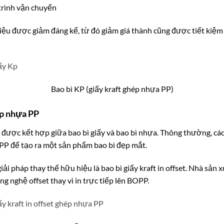
trình vận chuyển
iệu được giảm đáng kể, từ đó giảm giá thành cũng được tiết kiệm h
Bao bì KP (giấy kraft ghép nhựa PP)
hép nhựa PP
 được kết hợp giữa bao bì giấy và bao bì nhựa. Thông thường, cá
BOPP để tạo ra một sản phẩm bao bì đẹp mắt.
iải pháp thay thế hữu hiệu là bao bì giấy kraft in offset. Nhà sản x
g nghệ offset thay vì in trực tiếp lên BOPP.