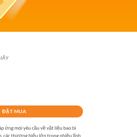
GIẤY
ĐẶT MUA
p ứng mọi yêu cầu về vật liệu bao bì
, các thương hiệu lớn trong nhiều lĩnh