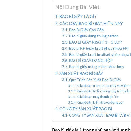
Nội Dung Bài Viết
BAO BÌ GIẤY LÀ GÌ ?
CÁC LOẠI BAO BÌ GIẤY HIỆN NAY
Bao Bì Giấy Cao Cấp
Bao bì giấy dạng thùng carton
BAO BÌ GIẤY KRAFT 3 – 5 LỚP
Bao bì KP (giấy kraft ghép nhựa PP)
Bao bì giấy kraft in offset ghép nhựa
BAO BÌ GIẤY DẠNG HỘP
Bao bì giấy màng mềm phức hợp
SẢN XUẤT BAO BÌ GIẤY
Quy Trình Sản Xuất Bao Bì Giấy
Giai đoạn tráng ghép giấy và vải PP
Giai đoạn In ấn trong quy trình sản
Giai đoạn may thành phẩm
Giai đoạn kiểm tra và đóng gói
CÔNG TY SẢN XUẤT BAO BÌ
CÔNG TY SẢN XUẤT BAO BÌ LVB V
Bao bì giấy là 1 trong những vật dụng b