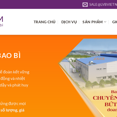
SALE@LVBVIET
TRANG CHỦ
DỊCH VỤ
SẢN PHẨM
GI
BAO BÌ
ể đoàn kết vững
 động và nhiệt
 dậy và phát huy
p ứng được mọi
 số lượng, giá