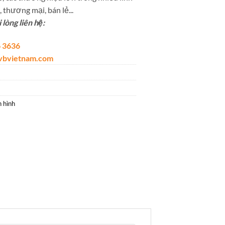
 thương mại, bán lẻ...
lòng liên hệ:
 3636
lvbvietnam.com
h hình