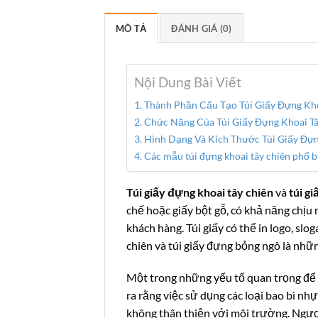
MÔ TẢ
ĐÁNH GIÁ (0)
Nội Dung Bài Viết
Thành Phần Cấu Tạo Túi Giấy Đựng Kho
Chức Năng Của Túi Giấy Đựng Khoai Tâ
Hình Dạng Và Kích Thước Túi Giấy Đựn
Các mẫu túi đựng khoai tây chiên phổ b
Túi giấy đựng khoai tây chiên
và
túi g
chế hoặc giấy bột gỗ, có khả năng chịu
khách hàng. Túi giấy có thể in logo, sl
chiên và túi giấy đựng bỏng ngô là nhữn
Một trong những yếu tố quan trọng để 
ra rằng việc sử dụng các loại bao bì n
không thân thiện với môi trường. Ngược 