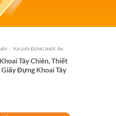
GIẤY
/
TÚI GIẤY ĐỰNG THỨC ĂN
Khoai Tây Chiên, Thiết
i Giấy Đựng Khoai Tây
ên, Thiết Kế Và In Ấn Túi Giấy Đựng Khoai Tây Chiên số lượng