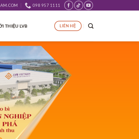
NAM.COM
098 957 1111
ỚI THIỆU LVB
LIÊN HỆ