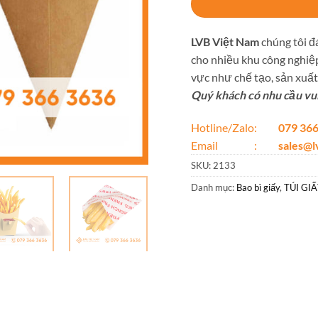
LVB Việt Nam
chúng tôi đá
cho nhiều khu công nghiệp
vực như chế tạo, sản xuất,
Quý khách có nhu cầu vui 
Hotline/Zalo:
079 366
Email :
sales@
SKU:
2133
Danh mục:
Bao bì giấy
,
TÚI GI