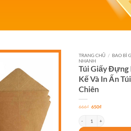
TRANG CHỦ
/
BAO BÌ 
NHANH
Túi Giấy Đựng 
Add to
wishlist
Kế Và In Ấn Tú
Chiên
Giá
Giá
666
₫
650
₫
gốc
hiện
là:
tại
Túi Giấy Đựng Khoai Tây Chi
666₫.
là:
650₫.