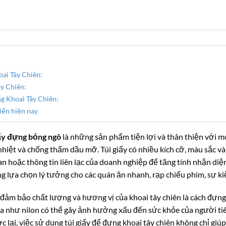
ai Tây Chiên:
y Chiên:
g Khoai Tây Chiên:
iến hiện nay
iấy đựng bỏng ngô
là những sản phẩm tiện lợi và thân thiện với m
 nhiệt và chống thấm dầu mỡ. Túi giấy có nhiều kích cỡ, màu sắc v
ogan hoặc thông tin liên lạc của doanh nghiệp để tăng tính nhận di
g lựa chọn lý tưởng cho các quán ăn nhanh, rạp chiếu phim, sự ki
đảm bảo chất lượng và hương vị của khoai tây chiên là cách đựng
hựa như nilon có thể gây ảnh hưởng xấu đến sức khỏe của người ti
lại, việc sử dụng túi giấy để đựng khoai tây chiên không chỉ giú