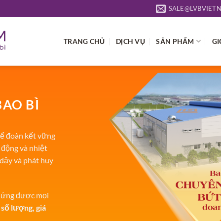
SALE@LVBVIET
TRANG CHỦ
DỊCH VỤ
SẢN PHẨM
GI
BAO BÌ
ể đoàn kết vững
 động và nhiệt
 dậy và phát huy
p ứng được mọi
 số lượng, giá