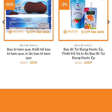
-50%
-2%
Add to
Add to
wishlist
wishlist
BAO BÌ NHỰA
BAO BÌ NHỰA
Bao bì kem que, thiết kế bao
Bao Bì Túi Đựng Nước Ép,
bì kem que, in ấn bao bì kem
Thiết Kế Và In Ấn Bao Bì Túi
que
Đựng Nước Ép
Giá
Giá
Giá
Giá
666
₫
333
₫
666
₫
650
₫
gốc
hiện
gốc
hiện
là:
tại
là:
tại
666₫.
là:
666₫.
là:
333₫.
650₫.