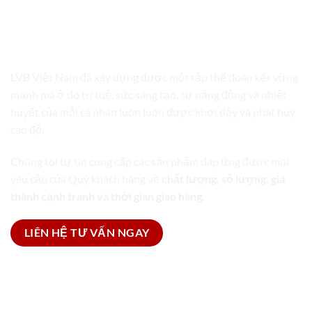
LVB VIỆT NAM
TRỌN GÓI GIẢI PHÁP BAO BÌ
LVB Việt Nam đã xây dựng được một tập thể đoàn kết vững
mạnh mà ở đó trí tuệ, sức sáng tạo, sự năng động và nhiệt
huyết của mỗi cá nhân luôn luôn được khơi dậy và phát huy
cao độ.
Chúng tôi tự tin cung cấp các sản phẩm đáp ứng được mọi
yêu cầu của Quý khách hàng về
chất lượng, số lượng, giá
thành cạnh tranh và thời gian giao hàng.
LIÊN HỆ TƯ VẤN NGAY