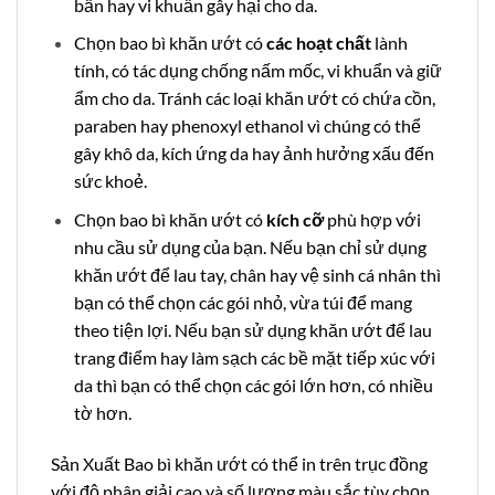
bẩn hay vi khuẩn gây hại cho da.
Chọn bao bì khăn ướt có
các hoạt chất
lành
tính, có tác dụng chống nấm mốc, vi khuẩn và giữ
ẩm cho da. Tránh các loại khăn ướt có chứa cồn,
paraben hay phenoxyl ethanol vì chúng có thể
gây khô da, kích ứng da hay ảnh hưởng xấu đến
sức khoẻ.
Chọn bao bì khăn ướt có
kích cỡ
phù hợp với
nhu cầu sử dụng của bạn. Nếu bạn chỉ sử dụng
khăn ướt để lau tay, chân hay vệ sinh cá nhân thì
bạn có thể chọn các gói nhỏ, vừa túi để mang
theo tiện lợi. Nếu bạn sử dụng khăn ướt để lau
trang điểm hay làm sạch các bề mặt tiếp xúc với
da thì bạn có thể chọn các gói lớn hơn, có nhiều
tờ hơn.
Sản Xuất Bao bì khăn ướt có thể in trên trục đồng
với độ phân giải cao và số lượng màu sắc tùy chọn