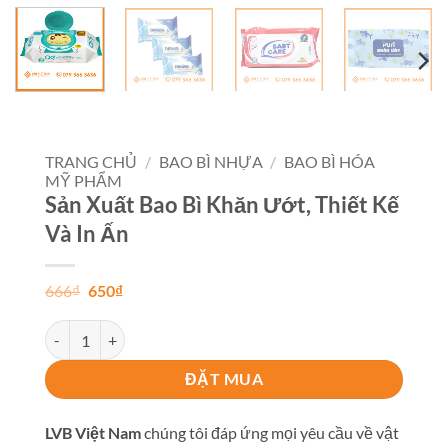
TRANG CHỦ
/
BAO BÌ NHỰA
/
BAO BÌ HÓA
MỸ PHẨM
Sản Xuất Bao Bì Khăn Ướt, Thiết Kế
Và In Ấn
Giá
Giá
666
₫
650
₫
gốc
hiện
là:
tại
Sản Xuất Bao Bì Khăn Ướt, Thiết Kế Và In Ấn số lượng
666₫.
là:
650₫.
ĐẶT MUA
LVB Việt Nam
chúng tôi đáp ứng mọi yêu cầu về vật