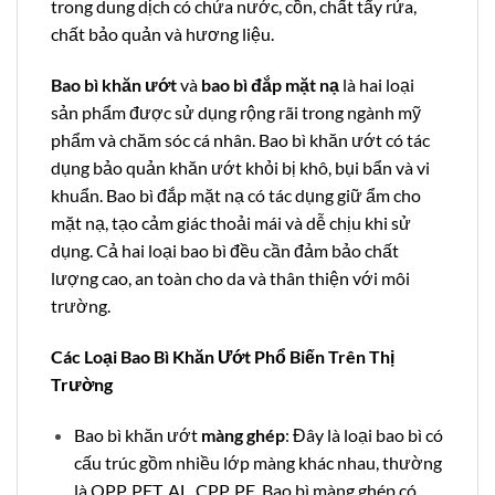
trong dung dịch có chứa nước, cồn, chất tẩy rửa,
chất bảo quản và hương liệu.
Bao bì khăn ướt
và
bao bì đắp mặt nạ
là hai loại
sản phẩm được sử dụng rộng rãi trong ngành mỹ
phẩm và chăm sóc cá nhân. Bao bì khăn ướt có tác
dụng bảo quản khăn ướt khỏi bị khô, bụi bẩn và vi
khuẩn. Bao bì đắp mặt nạ có tác dụng giữ ẩm cho
mặt nạ, tạo cảm giác thoải mái và dễ chịu khi sử
dụng. Cả hai loại bao bì đều cần đảm bảo chất
lượng cao, an toàn cho da và thân thiện với môi
trường.
Các Loại Bao Bì Khăn Ướt Phổ Biến Trên Thị
Trường
Bao bì khăn ướt
màng ghép
: Đây là loại bao bì có
cấu trúc gồm nhiều lớp màng khác nhau, thường
là OPP, PET, AL, CPP, PE. Bao bì màng ghép có