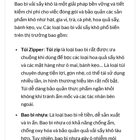
Bao bì vải sấy khô là một giải pháp bền vững và tiết
kiệm chi phí cho việc đóng gói và bảo quản các sản
phẩm khô như hạt, gia vị, trà, cà phê, hoa quả sấy,
bánh kẹo, v.v. Các loại bao bì vải sấy khô phổ biến
trên thị trường bao gồm:
Túi Zipper
:
Túi zip
là loại bao bì rất được ưa
chuộng khi dùng để bọc các loại hoa quả sấy khô
và các mặt hàng như ô mai, bánh kẹo… Là loại túi
chuyên dụng tiện lợi, gọn nhẹ, có thể tái sử dụng
nhiều lần, in hình thương hiệu lên rất nổi bật.
Túi dễ dàng bảo quản thực phẩm ngăn khỏi
không khí tránh ẩm mốc và các tác nhân bên
ngoài.
Bao bì nhựa
: Là loại bao bì rẻ tiền, dễ sản xuất
và in ấn. Bao bì nhựa có khả năng chống ẩm,
chống oxy hóa và bảo quản quả vải sấy khô lâu
hơn. Tuy nhiên, bao bì nhựa gây ô nhiễm môi