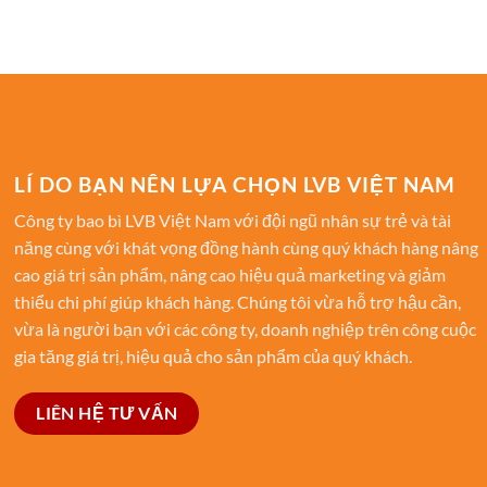
666₫.
là:
666₫.
là:
650₫.
333₫.
LÍ DO BẠN NÊN LỰA CHỌN LVB VIỆT NAM
Công ty bao bì LVB Việt Nam với đội ngũ nhân sự trẻ và tài
năng cùng với khát vọng đồng hành cùng quý khách hàng nâng
cao giá trị sản phẩm, nâng cao hiệu quả marketing và giảm
thiểu chi phí giúp khách hàng. Chúng tôi vừa hỗ trợ hậu cần,
vừa là người bạn với các công ty, doanh nghiệp trên công cuộc
gia tăng giá trị, hiệu quả cho sản phẩm của quý khách.
LIÊN HỆ TƯ VẤN