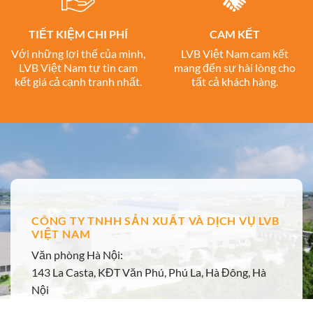
TIẾT KIỆM CHI PHÍ
CAM KẾT
Với những lợi thế của mình,
LVB Việt Nam cam kết
LVB Việt Nam tự tin cam
mang đến sự hài lòng cho
kết giá cả cạnh tranh nhất.
tất cả khách hàng.
CÔNG TY TNHH SẢN XUẤT VÀ DỊCH VỤ LVB
VIỆT NAM
Văn phòng Hà Nội:
143 La Casta, KĐT Văn Phú, Phú La, Hà Đông, Hà
Nội