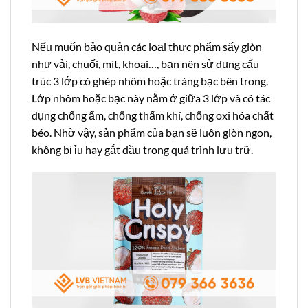
Nếu muốn bảo quản các loại thực phẩm sấy giòn
như vải, chuối, mít, khoai…, bạn nên sử dụng cấu
trúc 3 lớp có ghép nhôm hoặc tráng bạc bên trong.
Lớp nhôm hoặc bạc này nằm ở giữa 3 lớp và có tác
dụng chống ẩm, chống thấm khí, chống oxi hóa chất
béo. Nhờ vậy, sản phẩm của bạn sẽ luôn giòn ngon,
không bị ỉu hay gắt dầu trong quá trình lưu trữ.