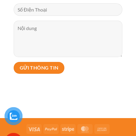
Visa
PayPal
Stripe
MasterCard
Cash
On