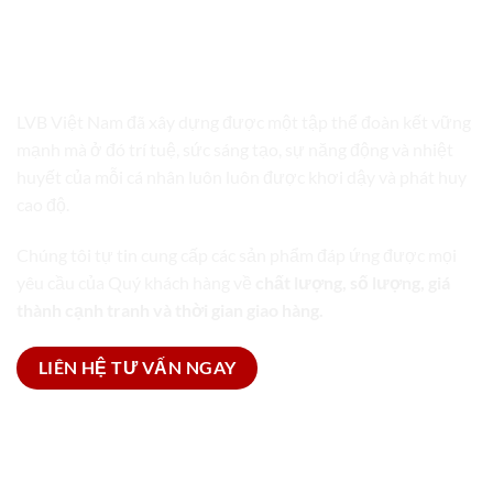
LVB VIỆT NAM
TRỌN GÓI GIẢI PHÁP BAO BÌ
LVB Việt Nam đã xây dựng được một tập thể đoàn kết vững
mạnh mà ở đó trí tuệ, sức sáng tạo, sự năng động và nhiệt
huyết của mỗi cá nhân luôn luôn được khơi dậy và phát huy
cao độ.
Chúng tôi tự tin cung cấp các sản phẩm đáp ứng được mọi
yêu cầu của Quý khách hàng về
chất lượng, số lượng, giá
thành cạnh tranh và thời gian giao hàng.
LIÊN HỆ TƯ VẤN NGAY