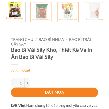
TRANG CHỦ
/
BAO BÌ NHỰA
/
BAO BÌ TRÁI
CÂY SẤY
Bao Bì Vải Sấy Khô, Thiết Kế Và In
Ấn Bao Bì Vải Sấy
Giá
Giá
666
₫
650
₫
gốc
hiện
là:
tại
Bao Bì Vải Sấy Khô, Thiết Kế Và In Ấn Bao Bì Vải Sấy số lượng
666₫.
là:
650₫.
ĐẶT MUA
LVB Việt Nam
chúng tôi đáp ứng mọi yêu cầu về vật