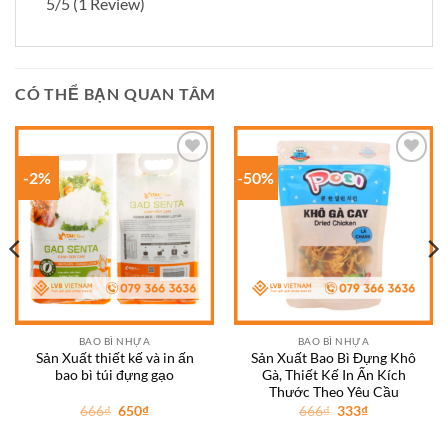
5/5
(1 Review)
CÓ THỂ BẠN QUAN TÂM
-2%
-50%
Add to
Add to
wishlist
wishlist
BAO BÌ NHỰA
BAO BÌ NHỰA
Sản Xuất thiết kế và in ấn
Sản Xuất Bao Bì Đựng Khô
bao bì túi đựng gạo
Gà, Thiết Kế In Ấn Kích
Thước Theo Yêu Cầu
Giá
Giá
Giá
Giá
666
₫
650
₫
666
₫
333
₫
gốc
hiện
gốc
hiện
là:
tại
là:
tại