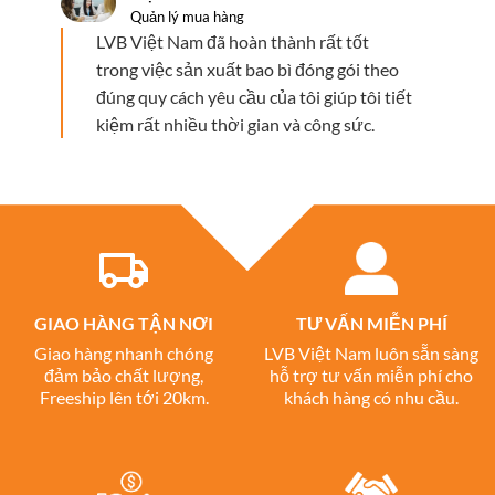
Quản lý mua hàng
LVB Việt Nam đã hoàn thành rất tốt
trong việc sản xuất bao bì đóng gói theo
đúng quy cách yêu cầu của tôi giúp tôi tiết
kiệm rất nhiều thời gian và công sức.
GIAO HÀNG TẬN NƠI
TƯ VẤN MIỄN PHÍ
Giao hàng nhanh chóng
LVB Việt Nam luôn sẵn sàng
đảm bảo chất lượng,
hỗ trợ tư vấn miễn phí cho
Freeship lên tới 20km.
khách hàng có nhu cầu.