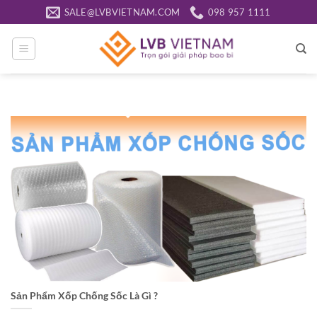
Bỏ
SALE@LVBVIETNAM.COM
098 957 1111
qua
nội
dung
Sản Phẩm Xốp Chống Sốc Là Gì ?