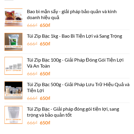
Bao bì mận sấy - giải pháp bảo quản và kinh
doanh hiệu quả
Giá
Giá
666
₫
650
₫
gốc
hiện
Túi Zip Bạc 1kg - Bao Bì Tiện Lợi và Sang Trọng
là:
tại
Giá
Giá
666
₫
666₫.
650
₫
là:
gốc
hiện
650₫.
là:
tại
Túi Zip Bạc 100g - Giải Pháp Đóng Gói Tiện Lợi
666₫.
là:
Và An Toàn
650₫.
Giá
Giá
666
₫
650
₫
gốc
hiện
Túi Zip Bạc 500g - Giải Pháp Lưu Trữ Hiệu Quả và
là:
tại
Tiện Lợi
666₫.
là:
Giá
Giá
666
₫
650
₫
650₫.
gốc
hiện
Túi Zip Bạc - Giải pháp đóng gói tiện lợi, sang
là:
tại
trọng và bảo quản tốt
666₫.
là:
Giá
Giá
666
₫
650
₫
650₫.
gốc
hiện