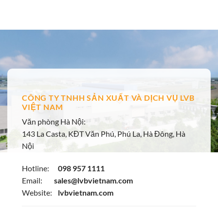
là:
tại
666₫.
là:
650₫.
CÔNG TY TNHH SẢN XUẤT VÀ DỊCH VỤ LVB
VIỆT NAM
Văn phòng Hà Nội:
143 La Casta, KĐT Văn Phú, Phú La, Hà Đông, Hà
Nội
Hotline:
098 957 1111
Email:
sales@lvbvietnam.com
Website:
lvbvietnam.com