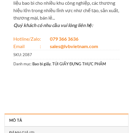
liệu bao bì cho nhiều khu công nghiệp, các thương
hiệu lớn trong nhiều lĩnh vực như chế tạo, sản xuất,
thương mại, bán lẻ...
Quý khách có nhu cầu vui lòng liên hệ:
Hotline/Zalo:
079 366 3636
Email :
sales@lvbvietnam.com
SKU:
2087
Danh mục:
Bao bì giấy
,
TÚI GIẤY ĐỰNG THỰC PHẨM
MÔ TẢ
ĐÁNH GIÁ (0)