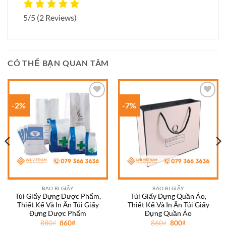
5/5
(2 Reviews)
CÓ THỂ BẠN QUAN TÂM
-2%
-7%
Add to
Add to
wishlist
wishlist
BAO BÌ GIẤY
BAO BÌ GIẤY
Túi Giấy Đựng Dược Phẩm,
Túi Giấy Đựng Quần Áo,
Thiết Kế Và In Ấn Túi Giấy
Thiết Kế Và In Ấn Túi Giấy
Đựng Dược Phẩm
Đựng Quần Áo
Giá
Giá
Giá
Giá
880
₫
860
₫
860
₫
800
₫