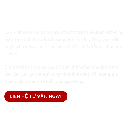
LVB VIỆT NAM
TRỌN GÓI GIẢI PHÁP BAO BÌ
LVB Việt Nam đã xây dựng được một tập thể đoàn kết vững
mạnh mà ở đó trí tuệ, sức sáng tạo, sự năng động và nhiệt
huyết của mỗi cá nhân luôn luôn được khơi dậy và phát huy
cao độ.
Chúng tôi tự tin cung cấp các sản phẩm đáp ứng được mọi
yêu cầu của Quý khách hàng về
chất lượng, số lượng, giá
thành cạnh tranh và thời gian giao hàng.
LIÊN HỆ TƯ VẤN NGAY