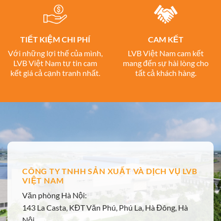
TIẾT KIỆM CHI PHÍ
CAM KẾT
Với những lợi thế của mình,
LVB Việt Nam cam kết
LVB Việt Nam tự tin cam
mang đến sự hài lòng cho
kết giá cả cạnh tranh nhất.
tất cả khách hàng.
CÔNG TY TNHH SẢN XUẤT VÀ DỊCH VỤ LVB
VIỆT NAM
Văn phòng Hà Nội:
143 La Casta, KĐT Văn Phú, Phú La, Hà Đông, Hà
Nội