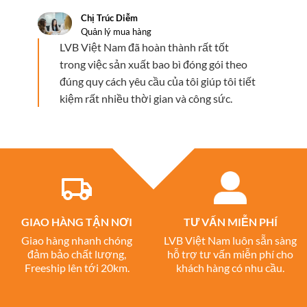
Chị Trúc Diễm
Quản lý mua hàng
LVB Việt Nam đã hoàn thành rất tốt
trong việc sản xuất bao bì đóng gói theo
đúng quy cách yêu cầu của tôi giúp tôi tiết
kiệm rất nhiều thời gian và công sức.
GIAO HÀNG TẬN NƠI
TƯ VẤN MIỄN PHÍ
Giao hàng nhanh chóng
LVB Việt Nam luôn sẵn sàng
đảm bảo chất lượng,
hỗ trợ tư vấn miễn phí cho
Freeship lên tới 20km.
khách hàng có nhu cầu.