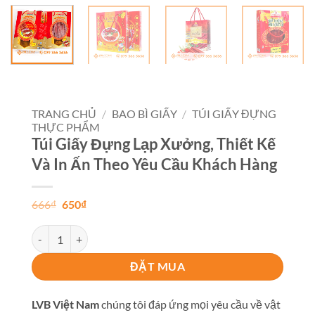
TRANG CHỦ
/
BAO BÌ GIẤY
/
TÚI GIẤY ĐỰNG
THỰC PHẨM
Túi Giấy Đựng Lạp Xưởng, Thiết Kế
Và In Ấn Theo Yêu Cầu Khách Hàng
Giá
Giá
666
₫
650
₫
gốc
hiện
là:
tại
Túi Giấy Đựng Lạp Xưởng, Thiết Kế Và In Ấn Theo Yêu Cầu Khác
666₫.
là:
650₫.
ĐẶT MUA
LVB Việt Nam
chúng tôi đáp ứng mọi yêu cầu về vật