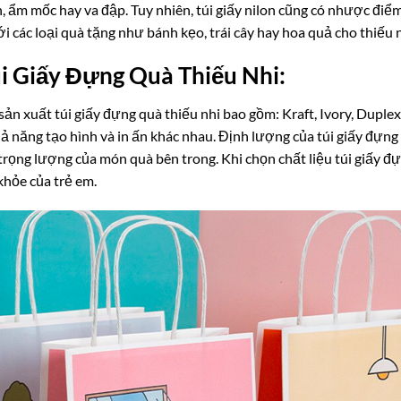
n, ẩm mốc hay va đập. Tuy nhiên, túi giấy nilon cũng có nhược điể
ới các loại quà tặng như bánh kẹo, trái cây hay hoa quả cho thiếu n
i Giấy Đựng Quà Thiếu Nhi:
ản xuất túi giấy đựng quà thiếu nhi bao gồm: Kraft, Ivory, Duple
ả năng tạo hình và in ấn khác nhau. Định lượng của túi giấy đựn
rọng lượng của món quà bên trong. Khi chọn chất liệu túi giấy đự
khỏe của trẻ em.