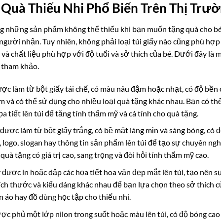
 Quà Thiếu Nhi Phổ Biến Trên Thị Trư
ng những sản phẩm không thể thiếu khi bạn muốn tặng quà cho bé
gười nhận. Tuy nhiên, không phải loại túi giấy nào cũng phù hợp 
t và chất liệu phù hợp với độ tuổi và sở thích của bé. Dưới đây là 
ể tham khảo.
 được làm từ bột giấy tái chế, có màu nâu đậm hoặc nhạt, có độ bền
tìm và có thể sử dụng cho nhiều loại quà tặng khác nhau. Bạn có thể
ọa tiết lên túi để tăng tính thẩm mỹ và cá tính cho quà tặng.
ấy được làm từ bột giấy trắng, có bề mặt láng mịn và sáng bóng, có 
logo, slogan hay thông tin sản phẩm lên túi để tạo sự chuyên ngh
quà tặng có giá trị cao, sang trọng và đòi hỏi tính thẩm mỹ cao.
iấy được in hoặc dập các họa tiết hoa văn đẹp mắt lên túi, tạo nên 
ích thước và kiểu dáng khác nhau để bạn lựa chọn theo sở thích c
n áo hay đồ dùng học tập cho thiếu nhi.
 được phủ một lớp nilon trong suốt hoặc màu lên túi, có độ bóng cao