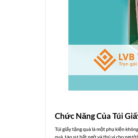
Chức Năng Của Túi Giấ
Túi giấy tặng quà là một phụ kiện không 
quà, tạo sự bất ngờ và thú vị cho ngườ