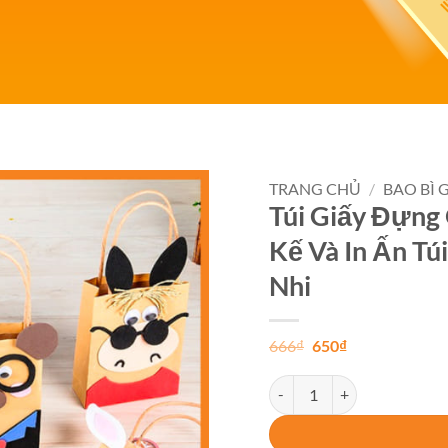
TRANG CHỦ
/
BAO BÌ 
Túi Giấy Đựng 
Add to
Kế Và In Ấn Tú
wishlist
Nhi
Giá
Giá
666
₫
650
₫
gốc
hiện
là:
tại
Túi Giấy Đựng Quà Thiếu Nhi
666₫.
là:
650₫.