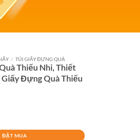
GIẤY
/
TÚI GIẤY ĐỰNG QUÀ
Quà Thiếu Nhi, Thiết
i Giấy Đựng Quà Thiếu
, Thiết Kế Và In Ấn Túi Giấy Đựng Quà Thiếu Nhi số lượng
ĐẶT MUA