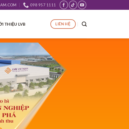
NAM.COM
098 957 1111
ỚI THIỆU LVB
LIÊN HỆ