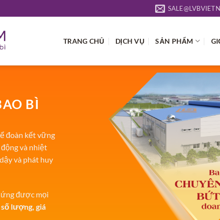
SALE@LVBVIET
TRANG CHỦ
DỊCH VỤ
SẢN PHẨM
GI
BAO BÌ
ể đoàn kết vững
 động và nhiệt
 dậy và phát huy
p ứng được mọi
 số lượng, giá