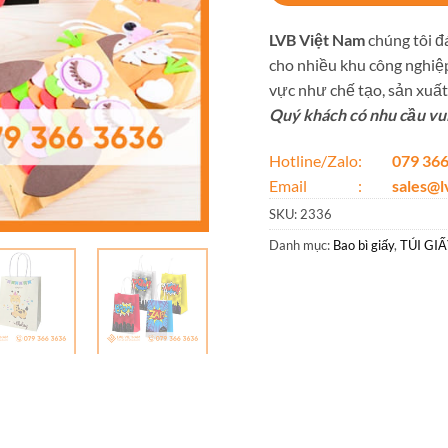
LVB Việt Nam
chúng tôi đá
cho nhiều khu công nghiệp
vực như chế tạo, sản xuất,
Quý khách có nhu cầu vui 
Hotline/Zalo:
079 366
Email :
sales@
SKU:
2336
Danh mục:
Bao bì giấy
,
TÚI GI