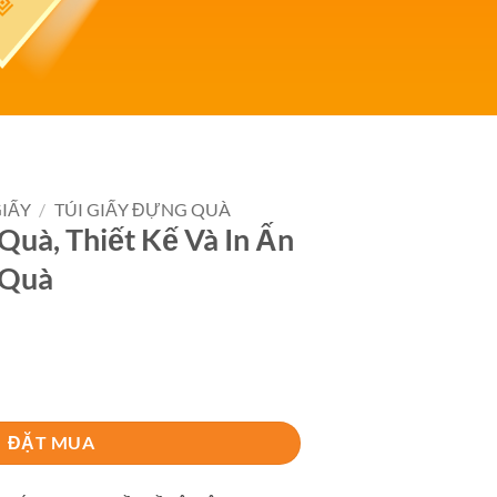
GIẤY
/
TÚI GIẤY ĐỰNG QUÀ
Quà, Thiết Kế Và In Ấn
 Quà
 Và In Ấn Túi Giấy Đựng Quà số lượng
ĐẶT MUA