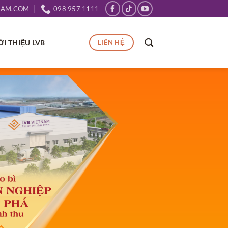
NAM.COM
098 957 1111
ỚI THIỆU LVB
LIÊN HỆ