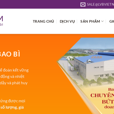
SALE@LVBVIET
TRANG CHỦ
DỊCH VỤ
SẢN PHẨM
GI
BAO BÌ
ể đoàn kết vững
 động và nhiệt
 dậy và phát huy
p ứng được mọi
 số lượng, giá