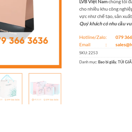
LVB Việt Nam
chúng tôi đá
cho nhiều khu công nghiệp
vực như chế tạo, sản xuất,
Quý khách có nhu cầu vui 
Hotline/Zalo:
079 366
Email :
sales@
SKU:
2253
Danh mục:
Bao bì giấy
,
TÚI GI