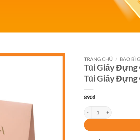
TRANG CHỦ
/
BAO BÌ 
Túi Giấy Đựng 
Add to
Túi Giấy Đựng
wishlist
890
₫
Túi Giấy Đựng Quà, Thiết Kế