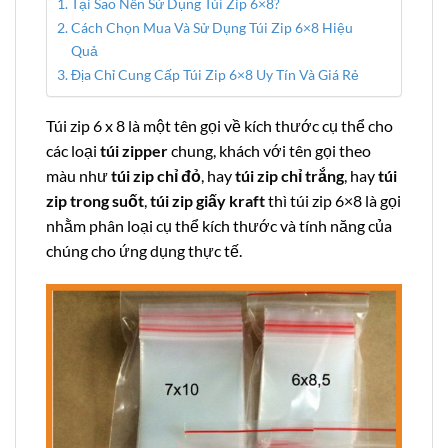
Tại Sao Nên Sử Dụng Túi Zip 6×8?
Cách Chọn Mua Và Sử Dụng Túi Zip 6×8 Hiệu
Quả
Địa Chỉ Cung Cấp Túi Zip 6×8 Uy Tín Và Giá Rẻ
Túi zip 6 x 8 là một tên gọi về kích thước cụ thể cho
các loại
túi zipper
chung, khách với tên gọi theo
màu như
túi zip chỉ
đỏ
, hay
túi zip chỉ trắng
, hay
túi
zip trong suốt
,
túi zip giấy kraft
thì túi zip 6×8 là gọi
nhằm phân loại cụ thể kích thước và tính năng của
chúng cho ứng dụng thực tế.