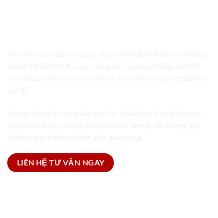
LVB VIỆT NAM
TRỌN GÓI GIẢI PHÁP BAO BÌ
LVB Việt Nam đã xây dựng được một tập thể đoàn kết vững
mạnh mà ở đó trí tuệ, sức sáng tạo, sự năng động và nhiệt
huyết của mỗi cá nhân luôn luôn được khơi dậy và phát huy
cao độ.
Chúng tôi tự tin cung cấp các sản phẩm đáp ứng được mọi
yêu cầu của Quý khách hàng về
chất lượng, số lượng, giá
thành cạnh tranh và thời gian giao hàng.
LIÊN HỆ TƯ VẤN NGAY