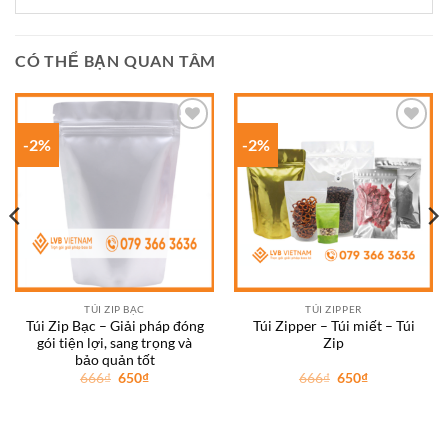
CÓ THỂ BẠN QUAN TÂM
-2%
-2%
Add to
Add to
wishlist
wishlist
TÚI ZIP BẠC
TÚI ZIPPER
Túi Zip Bạc – Giải pháp đóng
Túi Zipper – Túi miết – Túi
gói tiện lợi, sang trọng và
Zip
bảo quản tốt
Giá
Giá
Giá
Giá
666
₫
650
₫
666
₫
650
₫
gốc
hiện
gốc
hiện
là:
tại
là:
tại
666₫.
là:
666₫.
là:
650₫.
650₫.