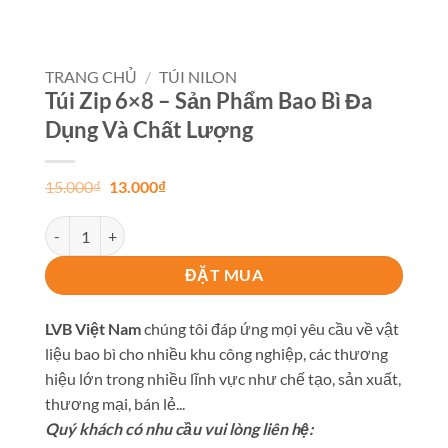
TRANG CHỦ
/
TÚI NILON
Túi Zip 6×8 – Sản Phẩm Bao Bì Đa
Dụng Và Chất Lượng
Giá
Giá
15.000
₫
13.000
₫
gốc
hiện
là:
tại
Túi Zip 6x8 - Sản Phẩm Bao Bì Đa Dụng Và Chất Lượng số lượng
15.000₫.
là:
13.000₫.
ĐẶT MUA
LVB Việt Nam
chúng tôi đáp ứng mọi yêu cầu về vật
liệu bao bì cho nhiều khu công nghiệp, các thương
hiệu lớn trong nhiều lĩnh vực như chế tạo, sản xuất,
thương mại, bán lẻ...
Quý khách có nhu cầu vui lòng liên hệ: