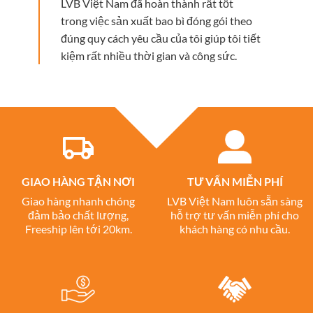
LVB Việt Nam đã hoàn thành rất tốt
trong việc sản xuất bao bì đóng gói theo
đúng quy cách yêu cầu của tôi giúp tôi tiết
kiệm rất nhiều thời gian và công sức.
GIAO HÀNG TẬN NƠI
TƯ VẤN MIỄN PHÍ
Giao hàng nhanh chóng
LVB Việt Nam luôn sẵn sàng
đảm bảo chất lượng,
hỗ trợ tư vấn miễn phí cho
Freeship lên tới 20km.
khách hàng có nhu cầu.