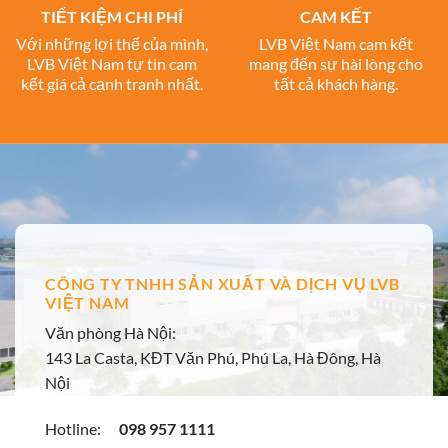
TIẾT KIỆM CHI PHÍ
CAM KẾT
Với những lợi thế của mình,
LVB Việt Nam cam kết
LVB Việt Nam tự tin cam
mang đến sự hài lòng cho
kết giá cả cạnh tranh nhất.
tất cả khách hàng.
CÔNG TY TNHH SẢN XUẤT VÀ DỊCH VỤ LVB
VIỆT NAM
Văn phòng Hà Nội:
143 La Casta, KĐT Văn Phú, Phú La, Hà Đông, Hà
Nội
Hotline:
098 957 1111