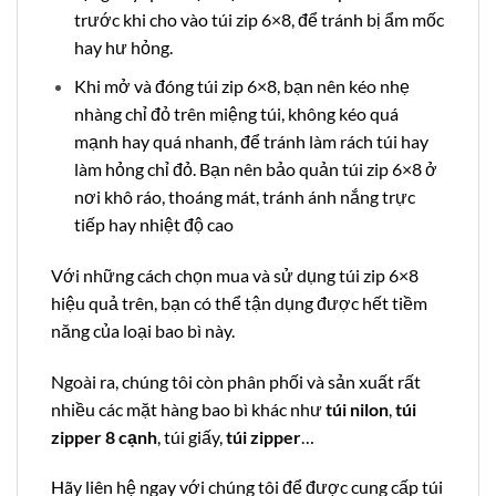
trước khi cho vào túi zip 6×8, để tránh bị ẩm mốc
hay hư hỏng.
Khi mở và đóng túi zip 6×8, bạn nên kéo nhẹ
nhàng chỉ đỏ trên miệng túi, không kéo quá
mạnh hay quá nhanh, để tránh làm rách túi hay
làm hỏng chỉ đỏ. Bạn nên bảo quản túi zip 6×8 ở
nơi khô ráo, thoáng mát, tránh ánh nắng trực
tiếp hay nhiệt độ cao
Với những cách chọn mua và sử dụng túi zip 6×8
hiệu quả trên, bạn có thể tận dụng được hết tiềm
năng của loại bao bì này.
Ngoài ra, chúng tôi còn phân phối và sản xuất rất
nhiều các mặt hàng bao bì khác như
túi nilon
,
túi
zipper 8 cạnh
, túi giấy,
túi zipper
…
Hãy liên hệ ngay với chúng tôi để được cung cấp túi