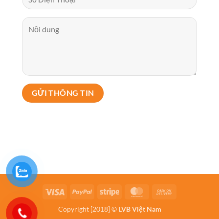
Visa
PayPal
Stripe
MasterCard
Cash
On
Copyright [2018] ©
LVB Việt Nam
Delivery