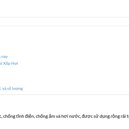
n nay
úi Xốp Hơi
c và số lượng
c
, chống tĩnh điện, chống ẩm và hơi nước, được sử dụng rộng rãi t