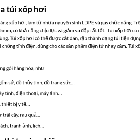
a túi xốp hơi
màng xốp hơi, làm từ nhựa nguyên sinh LDPE và gas chức năng. Tr
5mm, có khả năng chịu lực và giảm va đập rất tốt.
Túi xốp hơi có 
ng. Túi xốp hơi có thể được cắt dán, rập thành dạng túi tiện dụ
 chống tĩnh điện, dùng cho các sản phẩm điện tử nhạy cảm. Túi xốp
ng gói hàng hóa, như:
ốm sứ, đồ thủy tinh, đồ trang sức…
y tính, điện thoại, máy ảnh…
thiết bị y tế…
trái cây, rau quả…
ch, tranh ảnh, lịch…