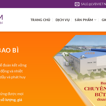
SALE@LVBVIET
TRANG CHỦ
DỊCH VỤ
SẢN PHẨM
GI
BAO BÌ
ể đoàn kết vững
 động và nhiệt
 dậy và phát huy
p ứng được mọi
 số lượng, giá