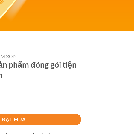
ẨM XỐP
Sản phẩm đóng gói tiện
n
gói tiện dụng và an toàn số lượng
ĐẶT MUA