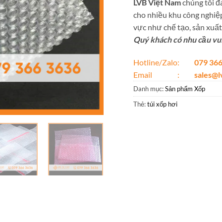
LVB Việt Nam
chúng tôi đá
cho nhiều khu công nghiệp
vực như chế tạo, sản xuất,
Quý khách có nhu cầu vui 
Hotline/Zalo:
079 366
Email :
sales@
Danh mục:
Sản phẩm Xốp
Thẻ:
túi xốp hơi