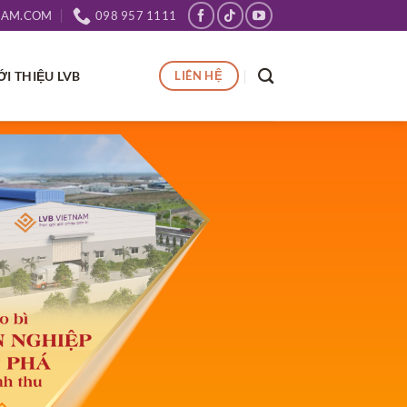
NAM.COM
098 957 1111
ỚI THIỆU LVB
LIÊN HỆ