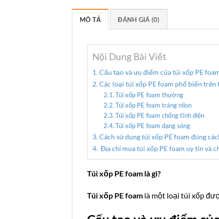
MÔ TẢ
ĐÁNH GIÁ (0)
Nội Dung Bài Viết
Cấu tạo và ưu điểm của túi xốp PE foa
Các loại túi xốp PE foam phổ biến trên 
Túi xốp PE foam thường
Túi xốp PE foam tráng nilon
Túi xốp PE foam chống tĩnh điện
Túi xốp PE foam dạng sóng
Cách sử dụng túi xốp PE foam đúng các
Địa chỉ mua túi xốp PE foam uy tín và c
Túi xốp PE foam là gì?
Túi xốp PE foam
là một loại túi xốp đư