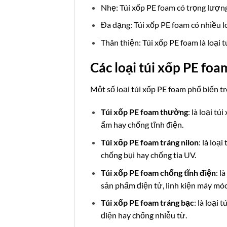
Nhẹ: Túi xốp PE foam có trọng lượng
Đa dạng: Túi xốp PE foam có nhiều l
Thân thiện: Túi xốp PE foam là loại 
Các loại túi xốp PE foa
Một số loại túi xốp PE foam phổ biến t
Túi xốp PE foam thường
: là loại t
ẩm hay chống tĩnh điện.
Túi xốp PE foam tráng nilon
: là loạ
chống bụi hay chống tia UV.
Túi xốp PE foam chống tĩnh điện
: l
sản phẩm điện tử, linh kiện máy móc
Túi xốp PE foam tráng bạc
: là loại
điện hay chống nhiễu từ.