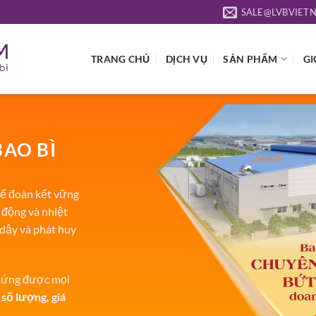
SALE@LVBVIET
TRANG CHỦ
DỊCH VỤ
SẢN PHẨM
GI
BAO BÌ
ể đoàn kết vững
 động và nhiệt
 dậy và phát huy
p ứng được mọi
 số lượng, giá