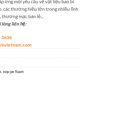
p ứng mọi yêu cầu về vật liệu bao bì
, các thương hiệu lớn trong nhiều lĩnh
 thương mại, bán lẻ...
lòng liên hệ:
 3636
lvbvietnam.com
m
,
xop pe foam