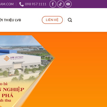
NAM.COM
098 957 1111
ỚI THIỆU LVB
LIÊN HỆ