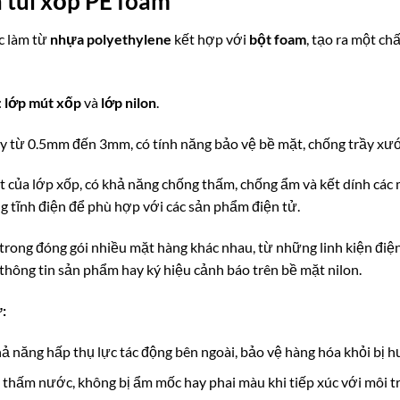
 túi xốp PE foam
c làm từ
nhựa polyethylene
kết hợp với
bột foam
, tạo ra một ch
:
lớp mút xốp
và
lớp nilon
.
dày từ 0.5mm đến 3mm, có tính năng bảo vệ bề mặt, chống trầy xư
của lớp xốp, có khả năng chống thấm, chống ẩm và kết dính các mố
 tĩnh điện để phù hợp với các sản phẩm điện tử.
trong đóng gói nhiều mặt hàng khác nhau, từ những linh kiện điệ
, thông tin sản phẩm hay ký hiệu cảnh báo trên bề mặt nilon.
:
ả năng hấp thụ lực tác động bên ngoài, bảo vệ hàng hóa khỏi bị h
thấm nước, không bị ẩm mốc hay phai màu khi tiếp xúc với môi 