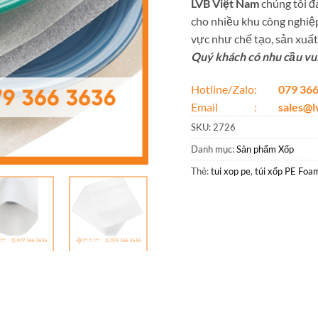
LVB Việt Nam
chúng tôi đá
cho nhiều khu công nghiệp
vực như chế tạo, sản xuất,
Quý khách có nhu cầu vui 
Hotline/Zalo:
079 366
Email :
sales@
SKU:
2726
Danh mục:
Sản phẩm Xốp
Thẻ:
tui xop pe
,
túi xốp PE Foa