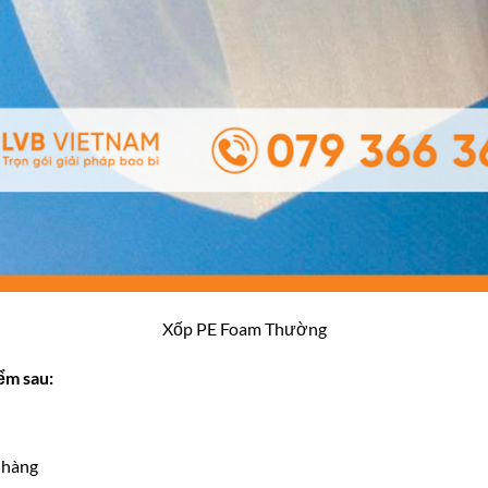
Xốp PE Foam Thường
ểm sau:
 hàng