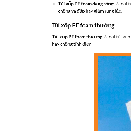
Túi xốp PE foam dạng sóng
: là loạ
chống va đập hay giảm rung lắc.
Túi xốp PE foam thường
Túi xốp PE foam thường
là loại túi xố
hay chống tĩnh điện.