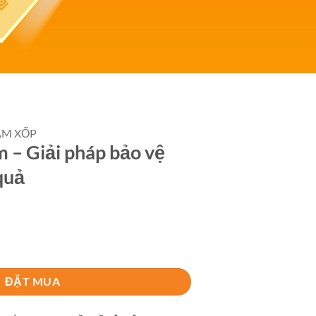
ẨM XỐP
m – Giải pháp bảo vệ
quả
 bảo vệ hàng hóa hiệu quả số lượng
ĐẶT MUA