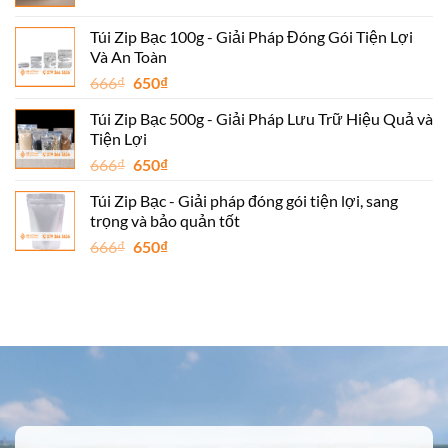
gốc
hiện
650₫.
là:
tại
Túi Zip Bạc 100g - Giải Pháp Đóng Gói Tiện Lợi
666₫.
là:
Và An Toàn
650₫.
Giá
Giá
666
₫
650
₫
gốc
hiện
Túi Zip Bạc 500g - Giải Pháp Lưu Trữ Hiệu Quả và
là:
tại
Tiện Lợi
666₫.
là:
Giá
Giá
666
₫
650
₫
650₫.
gốc
hiện
Túi Zip Bạc - Giải pháp đóng gói tiện lợi, sang
là:
tại
trọng và bảo quản tốt
666₫.
là:
Giá
Giá
666
₫
650
₫
650₫.
gốc
hiện
là:
tại
666₫.
là:
650₫.