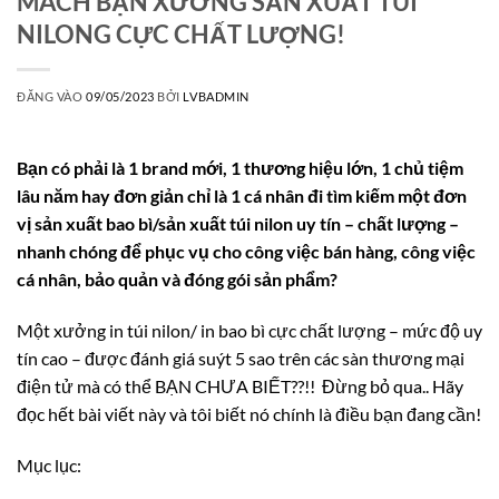
MÁCH BẠN XƯỞNG SẢN XUẤT TÚI
NILONG CỰC CHẤT LƯỢNG!
ĐĂNG VÀO
09/05/2023
BỞI
LVBADMIN
Bạn có phải là 1 brand mới, 1 thương hiệu lớn, 1 chủ tiệm
lâu năm hay đơn giản chỉ là 1 cá nhân đi tìm kiếm một đơn
vị sản xuất bao bì/sản xuất túi nilon uy tín – chất lượng –
nhanh chóng để phục vụ cho công việc bán hàng, công việc
cá nhân, bảo quản và đóng gói sản phẩm?
Một xưởng in túi nilon/ in bao bì cực chất lượng – mức độ uy
tín cao – được đánh giá suýt 5 sao trên các sàn thương mại
điện tử mà có thể BẠN CHƯA BIẾT??!! Đừng bỏ qua.. Hãy
đọc hết bài viết này và tôi biết nó chính là điều bạn đang cần!
Mục lục: