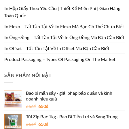
In Hộp Giấy Theo Yêu Cầu | Thiết Kế Miễn Phí | Giao Hàng
Toàn Quốc
In Flexo – Tất Tần Tật Về In Flexo Mà Bạn Có Thể Chưa Biết
In Ống Đồng – Tất Tần Tật Về In Ống Đồng Mà Bạn Cần Biết
In Offset – Tất Tần Tật Về In Offset Mà Bạn Cần Biết
Product Packaging – Types Of Packaging On The Market
SẢN PHẨM NỔI BẬT
Bao bì mận sấy - giải pháp bảo quản và kinh
doanh hiệu quả
Giá
Giá
666
₫
650
₫
gốc
hiện
Túi Zip Bạc 1kg - Bao Bì Tiện Lợi và Sang Trọng
là:
tại
Giá
Giá
666
₫
666₫.
650
₫
là: