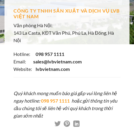
CÔNG TY TNHH SẢN XUẤT VÀ DỊCH VỤ LVB
VIỆT NAM
Văn phòng Hà Nội:
143 La Casta, KĐT Văn Phú, Phú La, Hà Đông, Hà
Nội
Hotline:
098 957 1111
Email:
sales@lvbvietnam.com
Website:
lvbvietnam.com
Quý khách mong muốn báo giá gấp vui lòng liên hệ
ngay hotline:
098 957 1111
hoặc gửi thông tin yêu
cầu chúng tôi sẽ liên hệ với quý khách trong thời
gian sớm nhất