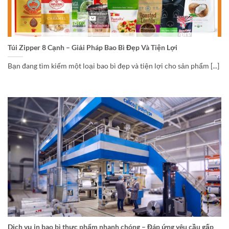
Túi Zipper 8 Cạnh – Giải Pháp Bao Bì Đẹp Và Tiện Lợi
Bạn đang tìm kiếm một loại bao bì đẹp và tiện lợi cho sản phẩm [...]
Dịch vụ in bao bì thực phẩm nhanh chóng – Đáp ứng yêu cầu gấp