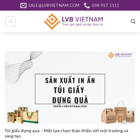
Bỏ
SALE@LVBVIETNAM.COM
098 957 1111
qua
nội
dung
Túi giấy đựng quà – Một lựa chọn thân thiện với môi trường và
sáng tạo