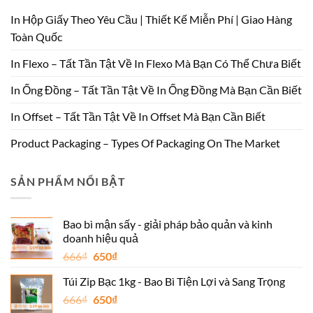
In Hộp Giấy Theo Yêu Cầu | Thiết Kế Miễn Phí | Giao Hàng
Toàn Quốc
In Flexo – Tất Tần Tật Về In Flexo Mà Bạn Có Thể Chưa Biết
In Ống Đồng – Tất Tần Tật Về In Ống Đồng Mà Bạn Cần Biết
In Offset – Tất Tần Tật Về In Offset Mà Bạn Cần Biết
Product Packaging – Types Of Packaging On The Market
SẢN PHẨM NỔI BẬT
Bao bì mận sấy - giải pháp bảo quản và kinh
doanh hiệu quả
Giá
Giá
666
₫
650
₫
gốc
hiện
Túi Zip Bạc 1kg - Bao Bì Tiện Lợi và Sang Trọng
là:
tại
Giá
Giá
666
₫
666₫.
650
₫
là: