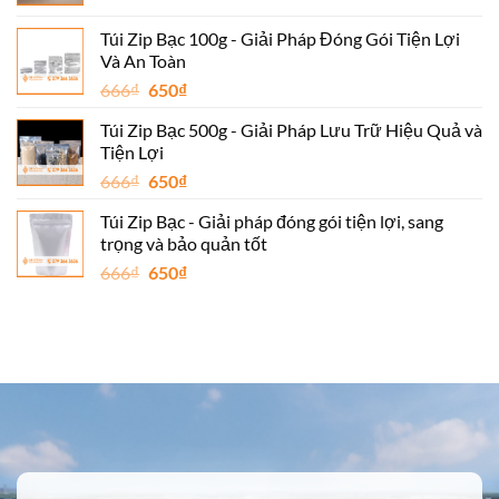
gốc
hiện
650₫.
là:
tại
Túi Zip Bạc 100g - Giải Pháp Đóng Gói Tiện Lợi
666₫.
là:
Và An Toàn
650₫.
Giá
Giá
666
₫
650
₫
gốc
hiện
Túi Zip Bạc 500g - Giải Pháp Lưu Trữ Hiệu Quả và
là:
tại
Tiện Lợi
666₫.
là:
Giá
Giá
666
₫
650
₫
650₫.
gốc
hiện
Túi Zip Bạc - Giải pháp đóng gói tiện lợi, sang
là:
tại
trọng và bảo quản tốt
666₫.
là:
Giá
Giá
666
₫
650
₫
650₫.
gốc
hiện
là:
tại
666₫.
là:
650₫.