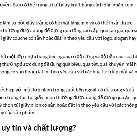
yện. Bạn có thể trang trí túi giấy kraft bằng cách dán nhãn, tem,
ược làm từ bột giấy trắng, có bề mặt láng mịn và có thể in ấn được
he thường được dùng để đựng quà tặng cao cấp, quà tân gia, quà s
i giấy couche có sẵn hoặc đặt in theo yêu cầu với logo, slogan hay
c phủ một lớp nhựa bóng bên ngoài, có độ cứng và độ bền cao, có th
g thường được dùng để đựng quà biếu, quà tết, quà khuyến mãi 
bóng có sẵn hoặc đặt in theo yêu cầu với các họa tiết đẹp mắt và 
 kết hợp với một lớp nilon trong suốt bên ngoài, có độ trong và độ
bên trong túi. Túi giấy nilon thường được dùng để đựng quà ăn, q
ể chọn túi giấy nilon có sẵn hoặc đặt in theo yêu cầu với các thông
ng của sản phẩm.
 uy tín và chất lượng?