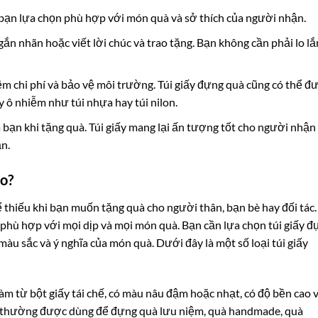
ể bạn lựa chọn phù hợp với món quà và sở thích của người nhận.
gắn nhãn hoặc viết lời chúc và trao tặng. Bạn không cần phải lo l
kiệm chi phí và bảo vệ môi trường. Túi giấy đựng quà cũng có thể đ
y ô nhiễm như túi nhựa hay túi nilon.
 bạn khi tặng quà. Túi giấy mang lại ấn tượng tốt cho người nhận
n.
ào?
 thiếu khi bạn muốn tặng quà cho người thân, bạn bè hay đối tác.
g phù hợp với mọi dịp và mọi món quà. Bạn cần lựa chọn túi giấy 
màu sắc và ý nghĩa của món quà. Dưới đây là một số loại túi giấy
 làm từ bột giấy tái chế, có màu nâu đậm hoặc nhạt, có độ bền cao 
aft thường được dùng để đựng quà lưu niệm, quà handmade, quà