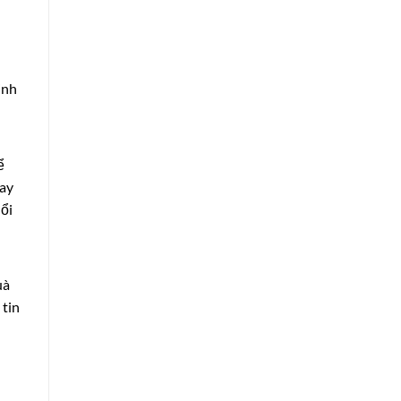
inh
ể
hay
nổi
uà
 tin