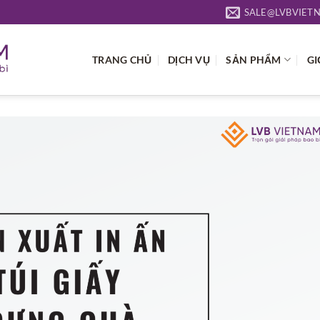
SALE@LVBVIET
TRANG CHỦ
DỊCH VỤ
SẢN PHẨM
GI