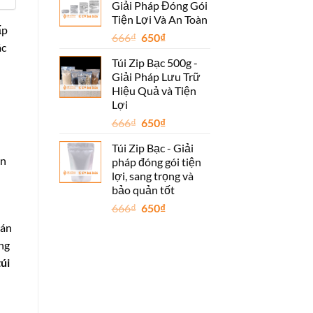
Giải Pháp Đóng Gói
666₫.
là:
Tiện Lợi Và An Toàn
650₫.
ấp
Giá
Giá
666
₫
650
₫
ác
gốc
hiện
Túi Zip Bạc 500g -
là:
tại
Giải Pháp Lưu Trữ
666₫.
là:
Hiệu Quả và Tiện
650₫.
Lợi
Giá
Giá
666
₫
650
₫
gốc
hiện
Túi Zip Bạc - Giải
là:
tại
ạn
pháp đóng gói tiện
666₫.
là:
lợi, sang trọng và
650₫.
bảo quản tốt
Giá
Giá
666
₫
650
₫
gốc
hiện
bán
là:
tại
ng
666₫.
là:
túi
650₫.