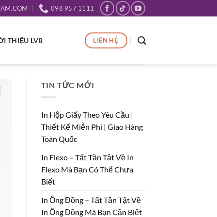
NAM.COM
098 957 1111
ỚI THIỆU LVB
LIÊN HỆ
TIN TỨC MỚI
In Hộp Giấy Theo Yêu Cầu |
Thiết Kế Miễn Phí | Giao Hàng
Toàn Quốc
In Flexo – Tất Tần Tật Về In
Flexo Mà Bạn Có Thể Chưa
Biết
In Ống Đồng – Tất Tần Tật Về
In Ống Đồng Mà Bạn Cần Biết