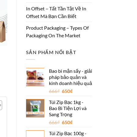
In Offset – Tất Tần Tật Về In
Offset Mà Bạn Cần Biết
Product Packaging – Types Of
Packaging On The Market
SẢN PHẨM NỔI BẬT
Bao bì mận sấy - giải
pháp bảo quản và
kinh doanh hiệu quả
Giá
Giá
666
₫
650
₫
gốc
hiện
Túi Zip Bạc 1kg -
là:
tại
Bao Bì Tiện Lợi và
666₫.
là:
Sang Trọng
650₫.
Giá
Giá
666
₫
650
₫
gốc
hiện
Túi Zip Bạc 100g -
là:
tại